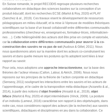
En Suisse romande, le projet RECODIS regroupe plusieurs recherches
collaboratives en didactique des sciences basées sur la conception d’un
produit éducatif, dont les recherches ECSE (Marlot & Roy, 2020) et PLAY
(Sanchez & al., 2019). Ces travaux visent le développement de ressources
pédagogiques en milieu éducatif, et la mise à l’épreuve de modèles théoriques
scientifiques sur la base d’un travail collaboratif entre différentes communautés
professionnelles (chercheur-es, enseignant-es, formateur-trices, informaticien-
nes …). Cette hétérogénéité des acteurs doit être prise en compte et valorisée,
car
la collaboration entre différentes communautés pour œuvrer à la co-
construction des savoirs ne va pas de soi
(Audoux & Gillet, 2011). Nous
nous questionnons alors sur la manière dont les acteurs co-construisent les
savoirs et dans quelle mesure les postures qu’ils adoptent sont liées à leur
rapport au savoir.
Pour cela, nous adoptons une
approche interactionnisme
, sur la base des
théories de l’acteur réseau (Callon, Latour, & Akrich, 2006). Nous nous
reposons sur les principes de la théorie de l’action conjointe en didactique
(Sensevy, 2011) soulignant les interactions entre les savoirs et les acteurs de
l’apprentissage, et le cadre de la transposition méta-didactique (Arzarello & al.,
2014), à partir des notions d’
objet frontière
(Ansaldi & al., 2019),
objet
biface
(Marlot & Roy, 2020) et objet intermédiaire (Vinck, 2009). La posture
d’un individu (Lameul, 2016) caractérise son rapport à des objets/sujets, dans
notre cas, nous considérons rapport des acteurs (de la recherche) aux savoirs
scientifiques, didactiques et disciplinaires en jeu dans la collaboration. Ce