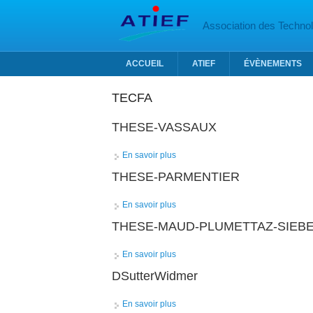
Aller au contenu principal
Association des Technolo
ACCUEIL
ATIEF
ÉVÈNEMENTS
TECFA
THESE-VASSAUX
En savoir plus
à propos de THESE-VASSAUX
THESE-PARMENTIER
En savoir plus
à propos de THESE-PARMENTIER
THESE-MAUD-PLUMETTAZ-SIEB
En savoir plus
à propos de THESE-MAUD-PLUME
DSutterWidmer
En savoir plus
à propos de DSutterWidmer