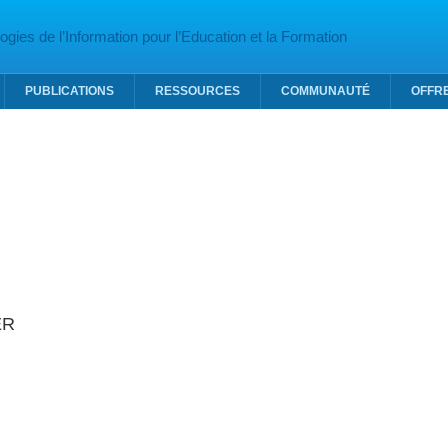
gies de l’Information pour l’Education et la Formation
PUBLICATIONS
RESSOURCES
COMMUNAUTÉ
OFFR
ER
TTAZ-SIEBER