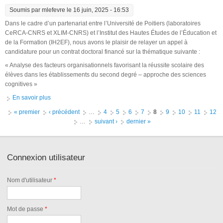
Soumis par
mlefevre
le 16 juin, 2025 - 16:53
Dans le cadre d’un partenariat entre l’Université de Poitiers (laboratoires
CeRCA-CNRS et XLIM-CNRS) et l’Institut des Hautes Études de l’Éducation et
de la Formation (IH2EF), nous avons le plaisir de relayer un appel à
candidature pour un contrat doctoral financé sur la thématique suivante :
« Analyse des facteurs organisationnels favorisant la réussite scolaire des
élèves dans les établissements du second degré – approche des sciences
cognitives »
En savoir plus
à propos de Contrat doctoral financé (Sciences cognitives &
Gouvernance par la donnée) - Université de Poitiers - IH2EF
Pages
« premier
‹ précédent
…
4
5
6
7
8
9
10
11
12
…
suivant ›
dernier »
Connexion utilisateur
Nom d'utilisateur
*
Mot de passe
*