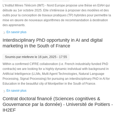
L'Institut Mines Télécom (IMT) - Nord Europe propose une thèse en EIAH qui
débute au 1er octobre 2025. Elle s'intéresse à proposer des modèles et des
outils pour la conception de travaux pratiques (TP) hybrides pour permettre la
mise en œuvre de nouveaux algorithmes de recommandation à destination
des apprenants.
En savoir plus
à propos de Thèse : recommandation, TP hyrbides
Interdisciplinary PhD opportunity in AI and digital
marketing in the South of France
Soumis par
mlefevre
le 16 juin, 2025 - 17:55
Within a confirmed CIFRE collaboration (i.e. French industrially funded PhD
contracts) we are looking for a highly dynamic individual with background in
Artificial Intelligence (LLMs, Multi Agent Technologies, Natural Language
Processing, Signal Processing) for pursuing an interdisciplinary PhD in AI for
Education in the beautiful city of Montpellier in the South of France.
En savoir plus
à propos de Interdisciplinary PhD opportunity in AI and digital
marketing in the South of France
Contrat doctoral financé (Sciences cognitives &
Gouvernance par la donnée) - Université de Poitiers -
IH2EF