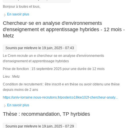
Bonjour à toutes et tous,
En savoir plus
à propos de Spécialiste Recherche & Développement -
Université du Luxembourg
Chercheur·se en analyse d'environnements
d'enseignement et apprentissage hybrides - 12 mois -
Metz
Soumis par
mlefevre
le 19 juin, 2025 - 07:43
Le Crem recrute un·e chercheur·se en analyse d'environnements
d'enseignement et apprentissage hybrides
Prise de fonction : 15 septembre 2025 pour une durée de 12 mois
Lieu : Metz
Condition de recrutement : être inscrit·e en thèse ou avoir obtenu une thèse
depuis moins de 2 ans
https://univ-lorraine.nous-recrutons.fr/poste/co18kw102f-chercheur-analy...
En savoir plus
à propos de Chercheur·se en analyse d'environnements
d'enseignement et apprentissage hybrides - 12 mois - Metz
Thèse : recommandation, TP hyrbides
Soumis par
mlefevre
le 19 juin, 2025 - 07:29