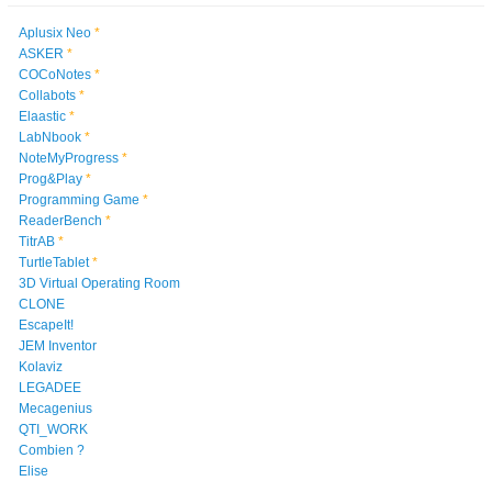
Aplusix Neo
*
ASKER
*
COCoNotes
*
Collabots
*
Elaastic
*
LabNbook
*
NoteMyProgress
*
Prog&Play
*
Programming Game
*
ReaderBench
*
TitrAB
*
TurtleTablet
*
3D Virtual Operating Room
CLONE
EscapeIt!
JEM Inventor
Kolaviz
LEGADEE
Mecagenius
QTI_WORK
Combien ?
Elise