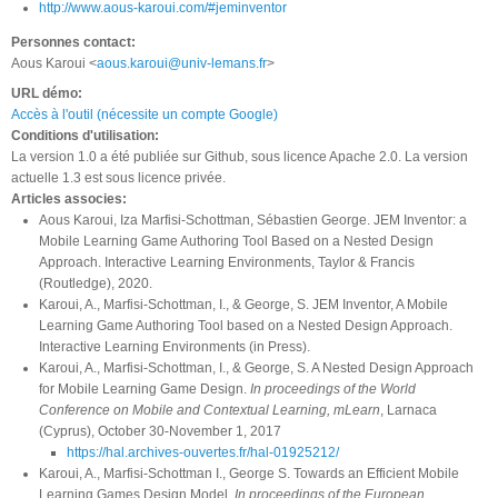
http://www.aous-karoui.com/#jeminventor
Personnes contact:
Aous Karoui <
aous.karoui@univ-lemans.fr
>
URL démo:
Accès à l'outil (nécessite un compte Google)
Conditions d'utilisation:
La version 1.0 a été publiée sur Github, sous licence Apache 2.0. La version
actuelle 1.3 est sous licence privée.
Articles associes:
Aous Karoui, Iza Marfisi-Schottman, Sébastien George. JEM Inventor: a
Mobile Learning Game Authoring Tool Based on a Nested Design
Approach. Interactive Learning Environments, Taylor & Francis
(Routledge), 2020.
Karoui, A., Marfisi-Schottman, I., & George, S. JEM Inventor, A Mobile
Learning Game Authoring Tool based on a Nested Design Approach.
Interactive Learning Environments (in Press).
Karoui, A., Marfisi-Schottman, I., & George, S. A Nested Design Approach
for Mobile Learning Game Design.
In proceedings of the World
Conference on Mobile and Contextual Learning, mLearn
, Larnaca
(Cyprus), October 30-November 1, 2017
https://hal.archives-ouvertes.fr/hal-01925212/
Karoui, A., Marfisi-Schottman I., George S. Towards an Efficient Mobile
Learning Games Design Model.
In proceedings of the European