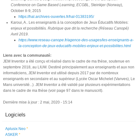
Conference on Game Based Learning, ECGBL
, Steinkjer (Norway),
October 8-9, 2015
https://hal.archives-ouvertes.fr/hal-01383195/
Karoui, A.. Les enseignants à la conception de Jeux Éducatifs Mobiles:
enjeux et possibilités
. Rubrique que dit la recherche (Réseau Canopé)
Avril 2019.
https://www.reseau-canope.fr/agence-des-usages/les-enseignants-a-
la-conception-de-jeux-educatifs-mobiles-enjeux-et-possibilites.html
Liens avec la communauté:
JEM Inventor a été conçu et réalisé dans le cadre de ma thèse, soutenue en
septembre 2018, au LIUM. Destiné principalement aux enseignants et aux non
informaticiens, JEM Inventor est utilisé depuis 2017 par de nombreux
enseignants en secondaire et au supérieur (Lycée Oscar Michelet (Vanves), Le
Mans université...). JEM Inventor a été validé par plusieurs expérimentations
dans le cadre de ma thèse (voir page 97 dans le manuscrit).
Dernière mise à jour : 2 mai, 2020 - 15:14
Logiciels
Aplusix Neo
*
ASKER
*