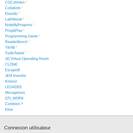
COCoNotes
*
Collabots
*
Elaastic
*
LabNbook
*
NoteMyProgress
*
Prog&Play
*
Programming Game
*
ReaderBench
*
TitrAB
*
TurtleTablet
*
3D Virtual Operating Room
CLONE
EscapeIt!
JEM Inventor
Kolaviz
LEGADEE
Mecagenius
QTI_WORK
Combien ?
Elise
Connexion utilisateur