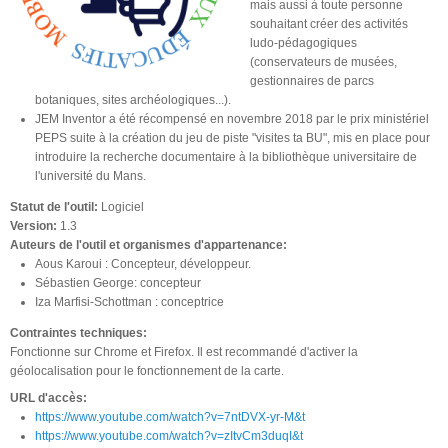
mais aussi à toute personne
souhaitant créer des activités
ludo-pédagogiques
(conservateurs de musées,
gestionnaires de parcs
botaniques, sites archéologiques...).
JEM Inventor a été récompensé en novembre 2018 par le prix ministériel
PEPS suite à la création du jeu de piste "visites ta BU", mis en place pour
introduire la recherche documentaire à la bibliothèque universitaire de
l'université du Mans.
Statut de l'outil:
Logiciel
Version:
1.3
Auteurs de l'outil et organismes d'appartenance:
Aous Karoui : Concepteur, développeur.
Sébastien George: concepteur
Iza Marfisi-Schottman : conceptrice
Contraintes techniques:
Fonctionne sur Chrome et Firefox. Il est recommandé d'activer la
géolocalisation pour le fonctionnement de la carte.
URL d'accès:
https://www.youtube.com/watch?v=7ntDVX-yr-M&t
https://www.youtube.com/watch?v=zItvCm3duqI&t