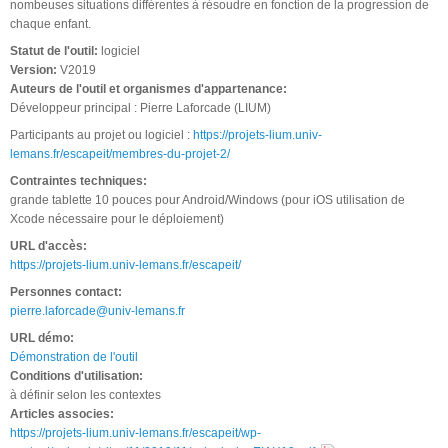
nombeuses situations différentes à résoudre en fonction de la progression de
chaque enfant.
Statut de l'outil:
logiciel
Version:
V2019
Auteurs de l'outil et organismes d'appartenance:
Développeur principal : Pierre Laforcade (LIUM)
Participants au projet ou logiciel :
https://projets-lium.univ-
lemans.fr/escapeit/membres-du-projet-2/
Contraintes techniques:
grande tablette 10 pouces pour Android/Windows (pour iOS utilisation de
Xcode nécessaire pour le déploiement)
URL d'accès:
https://projets-lium.univ-lemans.fr/escapeit/
Personnes contact:
pierre.laforcade@univ-lemans.fr
URL démo:
Démonstration de l'outil
Conditions d'utilisation:
à définir selon les contextes
Articles associes:
https://projets-lium.univ-lemans.fr/escapeit/wp-