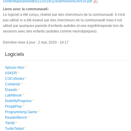
content/uploads/sites/11/2019/11/submissionEIAH19.pdf
Liens avec la communauté:
Le logiciel a été conçu, réalisé par des chercheurs de la communauté. Il n'est
pas utilisé ni a été évalué par des chercheurs de la communauté mais il est
utilisé par quelques parents d’enfants autistes et une ergothérapeute lors de
sessions avec des enfants (autistes comme neurotypiques).
Dernière mise à jour : 2 mai, 2020 - 16:17
Logiciels
Aplusix Neo
*
ASKER
*
COCoNotes
*
Collabots
*
Elaastic
*
LabNbook
*
NoteMyProgress
*
Prog&Play
*
Programming Game
*
ReaderBench
*
TitrAB
*
TurtleTablet
*