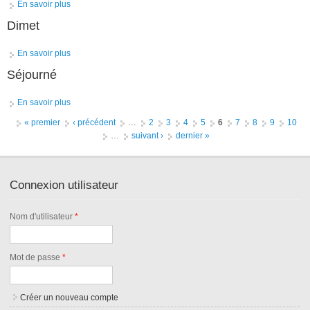
En savoir plus
à propos de Faure-Vialle
Dimet
En savoir plus
à propos de Dimet
Séjourné
En savoir plus
à propos de Séjourné
Pages
« premier
‹ précédent
…
2
3
4
5
6
7
8
9
10
…
suivant ›
dernier »
Connexion utilisateur
Nom d'utilisateur
*
Mot de passe
*
Créer un nouveau compte