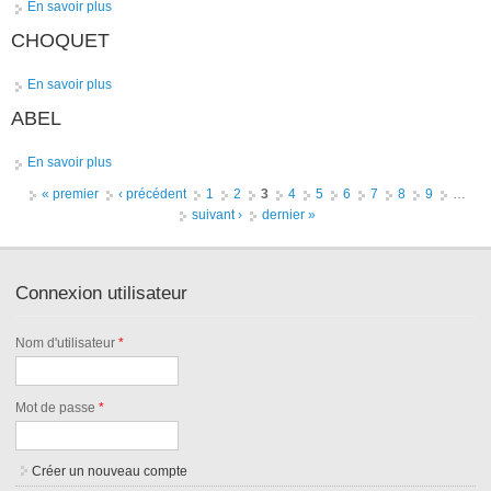
En savoir plus
à propos de DE VRIES
CHOQUET
En savoir plus
à propos de CHOQUET
ABEL
En savoir plus
à propos de ABEL
Pages
« premier
‹ précédent
1
2
3
4
5
6
7
8
9
…
suivant ›
dernier »
Connexion utilisateur
Nom d'utilisateur
*
Mot de passe
*
Créer un nouveau compte