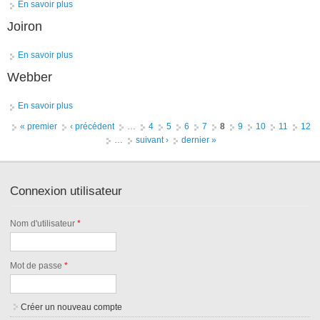
En savoir plus
à propos de Héraud
Joiron
En savoir plus
à propos de Joiron
Webber
En savoir plus
à propos de Webber
Pages
« premier
‹ précédent
…
4
5
6
7
8
9
10
11
12
…
suivant ›
dernier »
Connexion utilisateur
Nom d'utilisateur
*
Mot de passe
*
Créer un nouveau compte