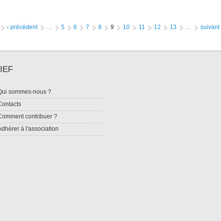
‹ précédent
…
5
6
7
8
9
10
11
12
13
…
suivant 
IEF
Qui sommes-nous ?
Contacts
Comment contribuer ?
Adhérer à l'association