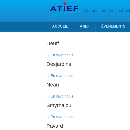
Aller au contenu principal
Association des Technolo
ACCUEIL
ATIEF
ÉVÈNEMENTS
Deuff
En savoir plus
à propos de Deuff
Desjardins
En savoir plus
à propos de Desjardins
Neau
En savoir plus
à propos de Neau
Smyrnaiou
En savoir plus
à propos de Smyrnaiou
Pavard