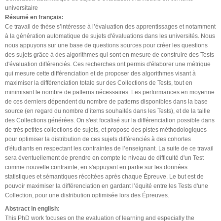
universitaire
Résumé en français:
Ce travail de thèse s’intéresse à l’évaluation des apprentissages et notamment
à la génération automatique de sujets d'évaluations dans les universités. Nous
nous appuyons sur une base de questions sources pour créer les questions
des sujets grâce à des algorithmes qui sont en mesure de construire des Tests
d'évaluation différenciés. Ces recherches ont permis d'élaborer une métrique
qui mesure cette différenciation et de proposer des algorithmes visant à
maximiser la différenciation totale sur des Collections de Tests, tout en
minimisant le nombre de patterns nécessaires. Les performances en moyenne
de ces derniers dépendent du nombre de patterns disponibles dans la base
source (en regard du nombre d’items souhaités dans les Tests), et de la taille
des Collections générées. On s'est focalisé sur la différenciation possible dans
de très petites collections de sujets, et propose des pistes méthodologiques
pour optimiser la distribution de ces sujets différenciés à des cohortes
d'étudiants en respectant les contraintes de l’enseignant. La suite de ce travail
sera éventuellement de prendre en compte le niveau de difficulté d'un Test
comme nouvelle contrainte, en s'appuyant en partie sur les données
statistiques et sémantiques récoltées après chaque Épreuve. Le but est de
pouvoir maximiser la différenciation en gardant l’équité entre les Tests d'une
Collection, pour une distribution optimisée lors des Épreuves.
Abstract in english:
This PhD work focuses on the evaluation of learning and especially the