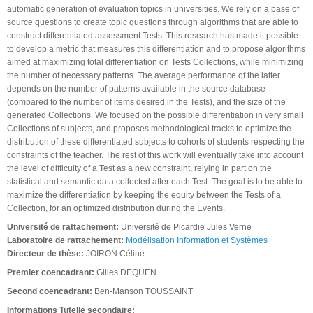
automatic generation of evaluation topics in universities. We rely on a base of
source questions to create topic questions through algorithms that are able to
construct differentiated assessment Tests. This research has made it possible
to develop a metric that measures this differentiation and to propose algorithms
aimed at maximizing total differentiation on Tests Collections, while minimizing
the number of necessary patterns. The average performance of the latter
depends on the number of patterns available in the source database
(compared to the number of items desired in the Tests), and the size of the
generated Collections. We focused on the possible differentiation in very small
Collections of subjects, and proposes methodological tracks to optimize the
distribution of these differentiated subjects to cohorts of students respecting the
constraints of the teacher. The rest of this work will eventually take into account
the level of difficulty of a Test as a new constraint, relying in part on the
statistical and semantic data collected after each Test. The goal is to be able to
maximize the differentiation by keeping the equity between the Tests of a
Collection, for an optimized distribution during the Events.
Université de rattachement:
Université de Picardie Jules Verne
Laboratoire de rattachement:
Modélisation Information et Systèmes
Directeur de thèse:
JOIRON Céline
Premier coencadrant:
Gilles DEQUEN
Second coencadrant:
Ben-Manson TOUSSAINT
Informations Tutelle secondaire: