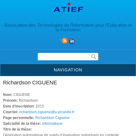
Aller au contenu principal
Association des Technologies de l’Information pour l’Education et
la Formation
Formulaire de recherche
NAVIGATION
Richardson CIGUENE
Nom:
CIGUENE
Prénom:
Richardson
Date d'inscription:
2015
Courriel:
richardson.ciguene@u-picardie.fr
Page personnelle:
Richardson Ciguene
Spécialité de la thèse:
informatique
Titre de la thèse:
Génération automatique de sujets d’évaluation individuels en contexte