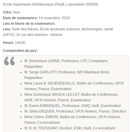
Ecole Supérieure d'Infotronique d'Haïti, Laboratoire SITERE
Cifre:
Non
Date de soutenance:
14 novembre, 2019
Lieu et heure de la soutenance:
Lieu
: Salle des thèses, École doctorale sciences, technologies, santé
(UPJV), 32 rue des minimes - Amiens
Heure
: 14h30
Composition du jury:
M. Dominique LENNE, Professeur, UTC Compiègne,
Rapporteur
M. Serge GARLATTI, Professeur, IMT Atlantique Brest,
Rapporteur
Mme Laure B. DEVENDEVILLE, Maître de Conférences, UPJV
Amiens, France, Examinateur
Mme Dominique GROUX-LECLET, Maître de Conférences,
HDR, UPJV Amiens, France, Examinateur
M. Evens EMMANUEL, Professeur, UNIQ, Haïti, Examinateur
M. Gilles DEQUEN, Professeur, UPJV Amiens, France, Directeur
Mme Céline JOIRON, Maître de Conférences, UPJV Amiens,
France, Co-encadrant
M. B. M. TOUSSAINT, Docteur, ESIH, Haïti, Co-encadrant