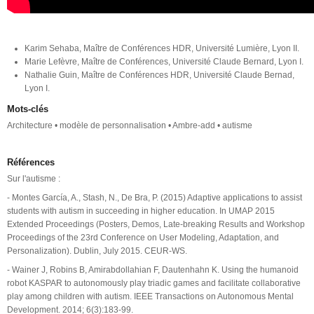
Karim Sehaba, Maître de Conférences HDR, Université Lumière, Lyon II.
Marie Lefèvre, Maître de Conférences, Université Claude Bernard, Lyon I.
Nathalie Guin, Maître de Conférences HDR, Université Claude Bernad,
Lyon I.
Mots-clés
Architecture • modèle de personnalisation • Ambre-add • autisme
Références
Sur l'autisme :
- Montes García, A., Stash, N., De Bra, P. (2015) Adaptive applications to assist
students with autism in succeeding in higher education. In UMAP 2015
Extended Proceedings (Posters, Demos, Late-breaking Results and Workshop
Proceedings of the 23rd Conference on User Modeling, Adaptation, and
Personalization). Dublin, July 2015. CEUR-WS.
- Wainer J, Robins B, Amirabdollahian F, Dautenhahn K. Using the humanoid
robot KASPAR to autonomously play triadic games and facilitate collaborative
play among children with autism. IEEE Transactions on Autonomous Mental
Development. 2014; 6(3):183-99.