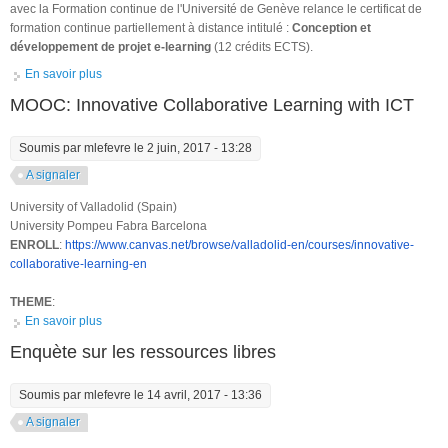
avec la Formation continue de l'Université de Genève relance le certificat de
formation continue partiellement à distance intitulé :
Conception et
développement de projet
e-learning
(12 crédits ECTS).
En savoir plus
à propos de Nouvelle édition de la formation "Conception et
développement de projet e-learning"
MOOC: Innovative Collaborative Learning with ICT
Soumis par
mlefevre
le 2 juin, 2017 - 13:28
A signaler
University of Valladolid (Spain)
University Pompeu Fabra Barcelona
ENROLL
:
https://www.canvas.net/browse/valladolid-en/courses/innovative-
collaborative-learning-en
THEME
:
En savoir plus
à propos de MOOC: Innovative Collaborative Learning with ICT
Enquète sur les ressources libres
Soumis par
mlefevre
le 14 avril, 2017 - 13:36
A signaler