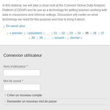
In this webinar, we will take a close look at the Common Online Data Analysis
Platform (CODAP) and its use as a technology for getting learners working with
data in classrooms and informal settings. Discussion will center on what
technology we need for this purpose and how to bring it about.
En savoir plus
à propos de CIRCL Webinar: Data Science Education
Technology with CODAP
Pages
« premier
‹ précédent
…
31
32
33
34
35
36
37
38
39
…
suivant ›
dernier »
Connexion utilisateur
Nom d'utilisateur
*
Mot de passe
*
Créer un nouveau compte
Demander un nouveau mot de passe