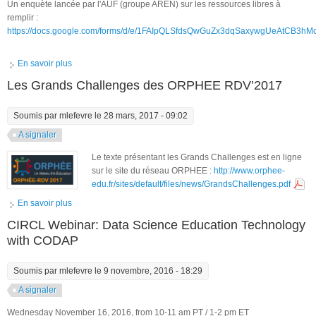
Un enquète lancée par l'AUF (groupe AREN) sur les ressources libres à
remplir :
https://docs.google.com/forms/d/e/1FAIpQLSfdsQwGuZx3dqSaxywgUeAtCB3hM
En savoir plus
à propos de Enquète sur les ressources libres
Les Grands Challenges des ORPHEE RDV’2017
Soumis par
mlefevre
le 28 mars, 2017 - 09:02
A signaler
Le texte présentant les Grands Challenges est en ligne
sur le site du réseau ORPHEE :
http://www.orphee-
edu.fr/sites/default/files/news/GrandsChallenges.pdf
En savoir plus
à propos de Les Grands Challenges des ORPHEE RDV’2017
CIRCL Webinar: Data Science Education Technology
with CODAP
Soumis par
mlefevre
le 9 novembre, 2016 - 18:29
A signaler
Wednesday November 16, 2016, from 10-11 am PT / 1-2 pm ET