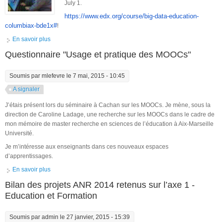
July 1.
https://www.edx.org/course/big-data-education-
columbiax-bde1x#
!
En savoir plus
à propos de Big Data in Education re-launching on EdX
Questionnaire "Usage et pratique des MOOCs"
Soumis par
mlefevre
le 7 mai, 2015 - 10:45
A signaler
J’étais présent lors du séminaire à Cachan sur les MOOCs. Je mène, sous la
direction de Caroline Ladage, une recherche sur les MOOCs dans le cadre de
mon mémoire de master recherche en sciences de l’éducation à Aix-Marseille
Université.
Je m’intéresse aux enseignants dans ces nouveaux espaces
d’apprentissages.
En savoir plus
à propos de Questionnaire "Usage et pratique des MOOCs"
Bilan des projets ANR 2014 retenus sur l’axe 1 -
Education et Formation
Soumis par
admin
le 27 janvier, 2015 - 15:39