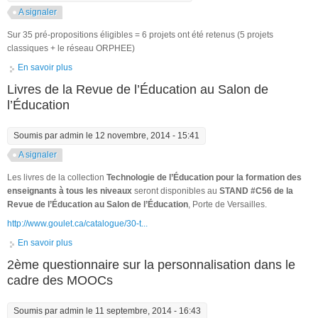
A signaler
Sur 35 pré-propositions éligibles = 6 projets ont été retenus (5 projets
classiques + le réseau ORPHEE)
En savoir plus
à propos de Bilan des projets ANR 2014 retenus sur l’axe 1 -
Education et Formation
Livres de la Revue de l’Éducation au Salon de
l’Éducation
Soumis par
admin
le 12 novembre, 2014 - 15:41
A signaler
Les livres de la collection
Technologie de l’Éducation pour la formation des
enseignants à tous les niveaux
seront disponibles au
STAND #C56 de la
Revue de l’Éducation au Salon de l’Éducation
, Porte de Versailles.
http://www.goulet.ca/catalogue/30-t...
En savoir plus
à propos de Livres de la Revue de l’Éducation au Salon de
l’Éducation
2ème questionnaire sur la personnalisation dans le
cadre des MOOCs
Soumis par
admin
le 11 septembre, 2014 - 16:43