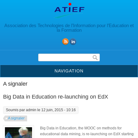
Aller au contenu principal
Association des Technologies de l’Information pour l’Education et
la Formation
Formulaire de recherche
NAVIGATION
A signaler
Big Data in Education re-launching on EdX
Soumis par
admin
le 12 juin, 2015 - 10:16
A signaler
Big Data in Education, the MOOC on methods for
educational data mining, is re-launching on EdX starting