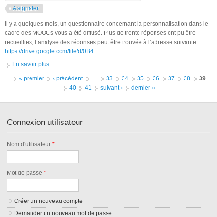
A signaler
Il y a quelques mois, un questionnaire concernant la personnalisation dans le
cadre des MOOCs vous a été diffusé. Plus de trente réponses ont pu être
recueillies, l’analyse des réponses peut être trouvée à l’adresse suivante :
https://drive.google.com/file/d/0B4...
En savoir plus
à propos de 2ème questionnaire sur la personnalisation dans
le cadre des MOOCs
Pages
« premier
‹ précédent
…
33
34
35
36
37
38
39
40
41
suivant ›
dernier »
Connexion utilisateur
Nom d'utilisateur
*
Mot de passe
*
Créer un nouveau compte
Demander un nouveau mot de passe