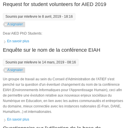
traces d'apprentissage
Request for student volunteers for AIED 2019
Soumis par
mlefevre
le 8 avril, 2019 - 18:16
A signaler
Dear AIED PhD Students:
En savoir plus
à propos de Request for student volunteers for AIED 2019
Enquête sur le nom de la conférence EIAH
Soumis par
mlefevre
le 14 mars, 2019 - 08:16
A signaler
Un groupe de travail au sein du Conseil d'Administration de l'ATIEF s'est
penché sur la question d'un éventuel changement du nom de la conférence
EIAH (Environnements Informatiques pour l'Apprentissage Humain), ceci afin
de permettre une évolution relative aux nouveaux enjeux sociétaux du
Numérique en Education, en lien avec les autres communautés et entreprises
du domaine, mieux connectée avec les instances nationales (E-Fran, DANE,
HumaNum...) et internationales.
En savoir plus
à propos de Enquête sur le nom de la conférence EIAH