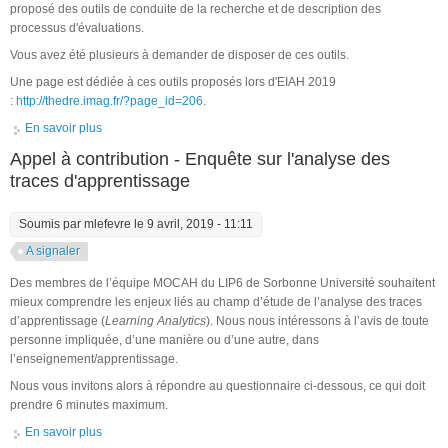
proposé des outils de conduite de la recherche et de description des
processus d'évaluations.
Vous avez été plusieurs à demander de disposer de ces outils.
Une page est dédiée à ces outils proposés lors d'EIAH 2019
:
http://thedre.imag.fr/?page_id=206
.
En savoir plus
à propos de Guides de l'atelier N°5 d'EIAH 2019 et du
processus d'évaluation de LabnBook
Appel à contribution - Enquête sur l'analyse des
traces d'apprentissage
Soumis par
mlefevre
le 9 avril, 2019 - 11:11
A signaler
Des membres de l’équipe MOCAH du LIP6 de Sorbonne Université souhaitent
mieux comprendre les enjeux liés au champ d’étude de l’analyse des traces
d’apprentissage (
Learning Analytics
). Nous nous intéressons à l’avis de toute
personne impliquée, d’une manière ou d’une autre, dans
l’enseignement/apprentissage.
Nous vous invitons alors à répondre au questionnaire ci-dessous, ce qui doit
prendre 6 minutes maximum.
En savoir plus
à propos de Appel à contribution - Enquête sur l'analyse des