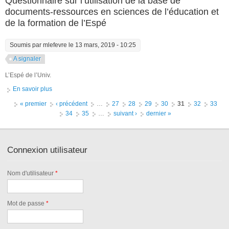
Questionnaire sur l’utilisation de la base de
documents-ressources en sciences de l’éducation et
de la formation de l’Espé
Soumis par
mlefevre
le 13 mars, 2019 - 10:25
A signaler
L’Espé de l’Univ.
En savoir plus
à propos de Questionnaire sur l’utilisation de la base de
documents-ressources en sciences de l’éducation et de la
Pages
« premier
‹ précédent
…
27
28
29
30
31
32
33
formation de l’Espé
34
35
…
suivant ›
dernier »
Connexion utilisateur
Nom d'utilisateur
*
Mot de passe
*