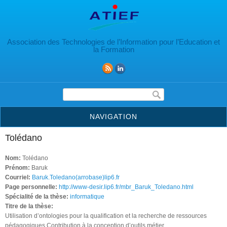
Aller au contenu principal
Association des Technologies de l’Information pour l’Education et
la Formation
Formulaire de recherche
NAVIGATION
Tolédano
Nom:
Tolédano
Prénom:
Baruk
Courriel:
Baruk.Toledano(arrobase)lip6.fr
Page personnelle:
http://www-desir.lip6.fr/mbr_Baruk_Toledano.html
Spécialité de la thèse:
informatique
Titre de la thèse:
Utilisation d’ontologies pour la qualification et la recherche de ressources
pédagogiques Contribution à la conception d’outils métier