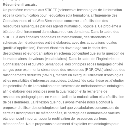
Résumé en français:
Un problème commun aux STICEF (sciences et technologies de l’information
et de la communication pour l’éducation et la formation), à l’Ingénierie des
Connaissances et au Web Sémantique concerne la réutilisation des
ressources numériques par des agents humains ou logiciels. Ce problème a
été abordé différemment dans chacun de ces domaines. Dans le cadre des
STICEF, à des échelles nationales et internationale, des standards de
schémas de métadonnées ont été élaborés, avec des adaptations locales
(profils d’application), l’accent étant mis davantage sur le choix des
descripteurs et leur organisation en schéma conceptuel que sur la question de
leurs domaines de valeurs (vocabulaires). Dans le cadre de l’Ingénierie des
Connaissances et du Web Sémantique, des principes et des langages ont été
conçus pour exprimer la sémantique des ressources (RDF, OWL) ainsi que des
raisonnements déductifs (SWRL), mettant en exergue l’utilisation d’ontologies
et les possibilités d’inférences associées. L’objectif de cette thèse est d’étudier
les potentialités de l’articulation entre schémas de métadonnées et ontologies
afin d’élaborer des principes pour la qualification et la recherche de
ressources pédagogiques, en vue de faciliter la mutualisation et la réutilisation
de ces dernières. La réflexion que nous avons menée nous a conduit à
proposer d’utiliser des ontologies en tant que vocabulaires consensuels de
certains descripteurs de métadonnées, le partage des domaines de valeurs
étant un point important pour la réutilisation de ressources via leurs
métadonnées. Nous proposons notamment d’exploiter ces ontologies pour