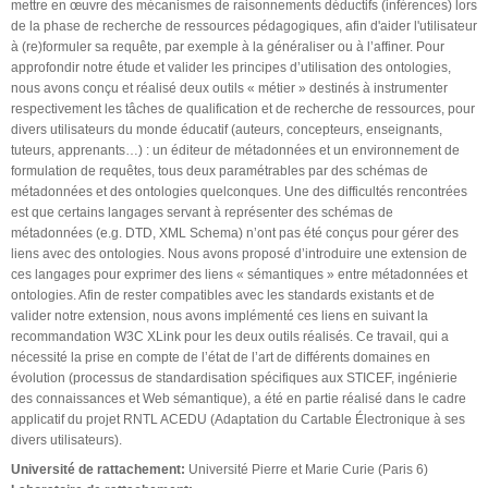
mettre en œuvre des mécanismes de raisonnements déductifs (inférences) lors
de la phase de recherche de ressources pédagogiques, afin d'aider l'utilisateur
à (re)formuler sa requête, par exemple à la généraliser ou à l’affiner. Pour
approfondir notre étude et valider les principes d’utilisation des ontologies,
nous avons conçu et réalisé deux outils « métier » destinés à instrumenter
respectivement les tâches de qualification et de recherche de ressources, pour
divers utilisateurs du monde éducatif (auteurs, concepteurs, enseignants,
tuteurs, apprenants…) : un éditeur de métadonnées et un environnement de
formulation de requêtes, tous deux paramétrables par des schémas de
métadonnées et des ontologies quelconques. Une des difficultés rencontrées
est que certains langages servant à représenter des schémas de
métadonnées (e.g. DTD, XML Schema) n’ont pas été conçus pour gérer des
liens avec des ontologies. Nous avons proposé d’introduire une extension de
ces langages pour exprimer des liens « sémantiques » entre métadonnées et
ontologies. Afin de rester compatibles avec les standards existants et de
valider notre extension, nous avons implémenté ces liens en suivant la
recommandation W3C XLink pour les deux outils réalisés. Ce travail, qui a
nécessité la prise en compte de l’état de l’art de différents domaines en
évolution (processus de standardisation spécifiques aux STICEF, ingénierie
des connaissances et Web sémantique), a été en partie réalisé dans le cadre
applicatif du projet RNTL ACEDU (Adaptation du Cartable Électronique à ses
divers utilisateurs).
Université de rattachement:
Université Pierre et Marie Curie (Paris 6)