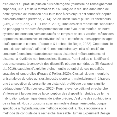
d'étudiants au profil de plus en plus hétérogène (ministère de l'enseignement
supérieur, 2021) et de la formation tout au long de la vie, une adaptation de
notre système de formation pour faire face à ces enjeux est souhaitée depuis
plusieurs années (Bertrand, 2014). Selon l'institution et plusieurs chercheurs
(Céci, 2022 ; Coen, 2011 ; Lebrun, 2007), l'une des clefs repose sur l'apparition
de pédagogies renouvelées permettant de faire évoluer le modèle, de notre
système de formation, vers des unités de temps et de lieux variées, mêlant des
approches collaboratives et individualisées et centrées sur les apprentissages
plutôt que sur le contenu (Paquelin & Lachapelle-Bégin, 2022). Cependant, le
contexte sanitaire qu'a affronté récemment notre pays et la nécessité de
continuer à enseigner dans des contextes distants et mêlant présence et
distance, a révélé de nombreuses insuffisances. Parmi celles-ci, la difficulté
des enseignants à concevoir des dispositifs pédago-numériques (El Mawas et
al., 2016), capables d'exploiter pleinement le potentiel de ces modalités
spatiales et temporelles (Peraya & Peltier, 2020). C'est ainsi, une ingénierie
artisanale ou de crise qui s'est imposée s'opérant  majoritairement  à travers
une transposition du présentiel au distanciel, plutôt que par une transition
pédagogique (Villiot-Leclercq, 2020). Pour relever ce défi, notre recherche
s'intéresse à la question de la conception des dispositifs hybrides. Le terme
hybridation polysémique demande à être précisé, c'est une des contributions
de ce travail. Nous proposons aussi un modèle d'ingénierie pédagogique
spécifique à l'hybridation, une méthode et des outils. Nous recourons à la
méthode de conduite de la recherche Traceable Human Experiment Design