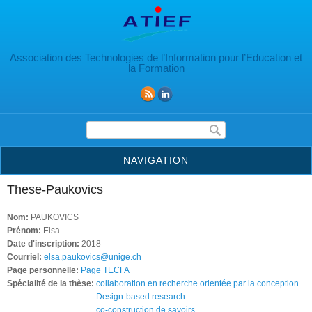
Aller au contenu principal
Association des Technologies de l’Information pour l’Education et
la Formation
Formulaire de recherche
NAVIGATION
These-Paukovics
Nom:
PAUKOVICS
Prénom:
Elsa
Date d'inscription:
2018
Courriel:
elsa.paukovics@unige.ch
Page personnelle:
Page TECFA
Spécialité de la thèse:
collaboration en recherche orientée par la conception
Design-based research
co-construction de savoirs