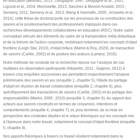
en éducation (Bednarz, 2013 ; Desgagné, 1997; Desgagné et al., 2001;
Ligozat et al., 2016; Morrissette, 2013; Sanchez & Monod-Ansaldi, 2015 ;
Sensevy, 2011; Sensevy et al., 2013; Wang & Hannafin, 2005 ; Arzarello et al.,
2014), cette thèse de doctorat porte sur les processus de co-construction des
savoirs et le positionnement des professionnels impliqués dans ces
recherches-développements collaboratives en éducation (RDC). Notre cadre
conceptuel articule des éléments du cadre de la transposition méta-didactique
et de la théorie de l'action conjointe, mobilisant notamment les concepts d'objet
frontière (Leigh Star, 2010), d'objet biface (Marlot & Roy, 2020), de transaction
de savoirs (Carlile, 2002) et de posture des acteurs (Lameul, 2016).
Notre méthode de conduite de la recherche repose sur l’analyse de cas
multiples en observation participante (Albarello, 2011 ; Gagnon, 2012) à
travers cinq enquêtes successives qui permettent respectivement l'analyse
préliminaire des savoirs en jeu (enquête 1, chapitre 5), l'étude du partage
d'objet en réunion de travail collaborative (enquête 2, chapitre 6), plus
spécifiquement des transactions de savoirs (Carlile, 2002) et du partage des
responsabilités (Marlot, 2008 ; 2010) (enquête 3, chapitre 6), du rapport des
acteurs aux savoirs construits en termes de croyances, intentions et
comportements (enquête 4, chapitre 7), et, pour terminer, de la mise en
perspective des contextes étudiés et le retour théoriques sur les concepts mis
à l'épreuve dans notre travail, notamment le concept d'objet-frontière (enquête
5, chapitre 8).
Nos apports théoriques à travers ce travail résident notamment dans la