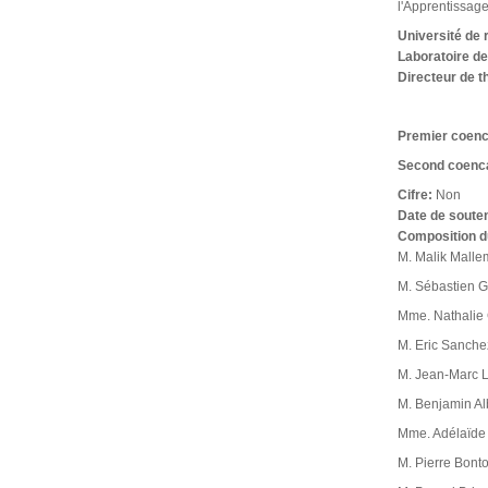
l'Apprentissage
Université de
Laboratoire d
Directeur de 
Premier coen
Second coenc
Cifre:
Non
Date de soute
Composition d
M. Malik Mallem
M. Sébastien G
Mme. Nathalie 
M. Eric Sanchez
M. Jean-Marc La
M. Benjamin Al
Mme. Adélaïde 
M. Pierre Bonto