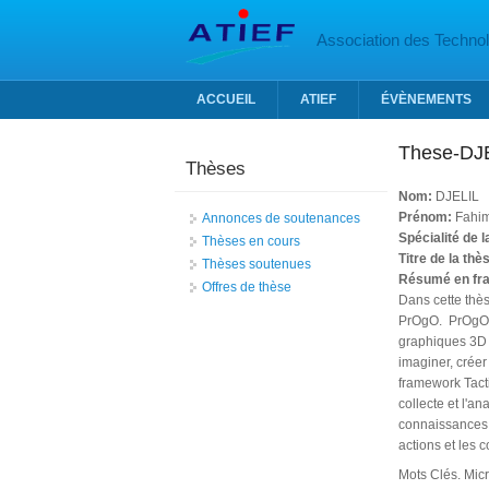
Aller au contenu principal
Association des Technolo
ACCUEIL
ATIEF
ÉVÈNEMENTS
These-DJ
Thèses
Nom:
DJELIL
Prénom:
Fahi
Annonces de soutenances
Spécialité de 
Thèses en cours
Titre de la thè
Thèses soutenues
Résumé en fr
Offres de thèse
Dans cette thè
PrOgO. PrOgO i
graphiques 3D v
imaginer, créer
framework Tacti
collecte et l'a
connaissances d
actions et les 
Mots Clés. Mic