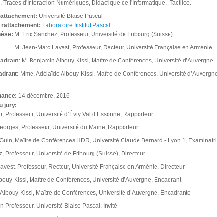
, Traces d'Interaction Numériques, Didactique de l'Informatique, Tactileo.
 rattachement:
Université Blaise Pascal
e rattachement:
Laboratoire Institut Pascal
thèse:
M. Eric Sanchez, Professeur, Université de Fribourg (Suisse)
M. Jean-Marc Lavest, Professeur, Recteur, Université Française en Arménie
cadrant:
M. Benjamin Albouy-Kissi, Maître de Conférences, Université d’Auvergne
adrant:
Mme. Adélaïde Albouy-Kissi, Maître de Conférences, Université d’Auvergn
nance:
14 décembre, 2016
u jury:
, Professeur, Université d’Évry Val d’Essonne, Rapporteur
eorges, Professeur, Université du Maine, Rapporteur
Guin, Maître de Conférences HDR, Université Claude Bernard - Lyon 1, Examinatr
, Professeur, Université de Fribourg (Suisse), Directeur
vest, Professeur, Recteur, Université Française en Arménie, Directeur
bouy-Kissi, Maître de Conférences, Université d’Auvergne, Encadrant
Albouy-Kissi, Maître de Conférences, Université d’Auvergne, Encadrante
n Professeur, Université Blaise Pascal, Invité