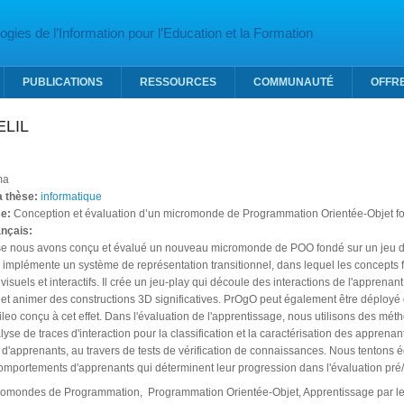
gies de l’Information pour l’Education et la Formation
PUBLICATIONS
RESSOURCES
COMMUNAUTÉ
OFFR
ELIL
ma
la thèse:
informatique
se:
Conception et évaluation d’un micromonde de Programmation Orientée-Objet fon
ançais:
se nous avons conçu et évalué un nouveau micromonde de POO fondé sur un jeu de
mplémente un système de représentation transitionnel, dans lequel les concepts
isuels et interactifs. Il crée un jeu-play qui découle des interactions de l'apprena
 et animer des constructions 3D significatives. PrOgO peut également être déployé 
leo conçu à cet effet. Dans l'évaluation de l'apprentissage, nous utilisons des méth
nalyse de traces d'interaction pour la classification et la caractérisation des appre
'apprenants, au travers de tests de vérification de connaissances. Nous tentons égal
comportements d'apprenants qui déterminent leur progression dans l'évaluation pré/
romondes de Programmation, Programmation Orientée-Objet, Apprentissage par le 