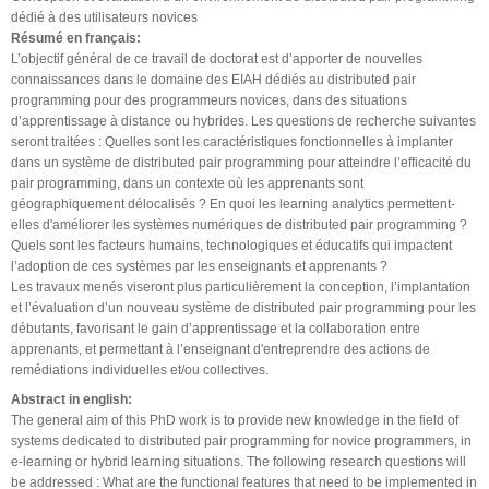
dédié à des utilisateurs novices
Résumé en français:
L’objectif général de ce travail de doctorat est d’apporter de nouvelles
connaissances dans le domaine des EIAH dédiés au distributed pair
programming pour des programmeurs novices, dans des situations
d’apprentissage à distance ou hybrides. Les questions de recherche suivantes
seront traitées : Quelles sont les caractéristiques fonctionnelles à implanter
dans un système de distributed pair programming pour atteindre l’efficacité du
pair programming, dans un contexte où les apprenants sont
géographiquement délocalisés ? En quoi les learning analytics permettent-
elles d'améliorer les systèmes numériques de distributed pair programming ?
Quels sont les facteurs humains, technologiques et éducatifs qui impactent
l’adoption de ces systèmes par les enseignants et apprenants ?
Les travaux menés viseront plus particulièrement la conception, l’implantation
et l’évaluation d’un nouveau système de distributed pair programming pour les
débutants, favorisant le gain d’apprentissage et la collaboration entre
apprenants, et permettant à l’enseignant d'entreprendre des actions de
remédiations individuelles et/ou collectives.
Abstract in english:
The general aim of this PhD work is to provide new knowledge in the field of
systems dedicated to distributed pair programming for novice programmers, in
e-learning or hybrid learning situations. The following research questions will
be addressed : What are the functional features that need to be implemented in