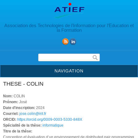
Aller au contenu principal
Association des Technologies de l’Information pour l’Education et
la Formation
Formulaire de recherche
NAVIGATION
THESE - COLIN
Nom:
COLIN
Prénom:
José
Date d'inscription:
2024
Courriel:
jose.colin@irit.fr
ORCID:
https://orcid.org/0009-0003-5330-848X
Spécialité de la thèse:
informatique
Titre de la thèse:
Conception et évaluation d’un environnement de distributed pair programming