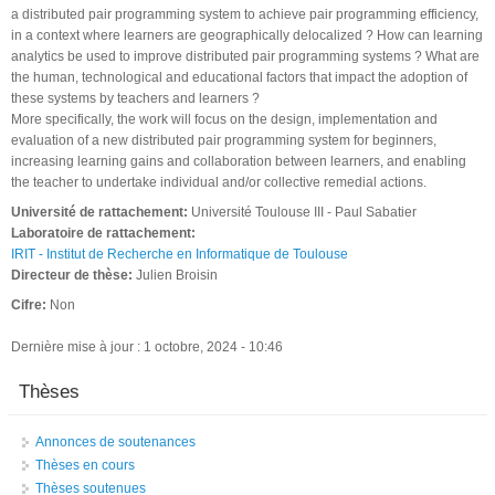
a distributed pair programming system to achieve pair programming efficiency,
in a context where learners are geographically delocalized ? How can learning
analytics be used to improve distributed pair programming systems ? What are
the human, technological and educational factors that impact the adoption of
these systems by teachers and learners ?
More specifically, the work will focus on the design, implementation and
evaluation of a new distributed pair programming system for beginners,
increasing learning gains and collaboration between learners, and enabling
the teacher to undertake individual and/or collective remedial actions.
Université de rattachement:
Université Toulouse III - Paul Sabatier
Laboratoire de rattachement:
IRIT - Institut de Recherche en Informatique de Toulouse
Directeur de thèse:
Julien Broisin
Cifre:
Non
Dernière mise à jour : 1 octobre, 2024 - 10:46
Thèses
Annonces de soutenances
Thèses en cours
Thèses soutenues