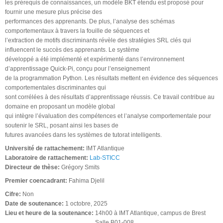
les prérequis de connaissances, un modèle BKT étendu est proposé pour
fournir une mesure plus précise des
performances des apprenants. De plus, l’analyse des schémas
comportementaux à travers la fouille de séquences et
l’extraction de motifs discriminants révèle des stratégies SRL clés qui
influencent le succès des apprenants. Le système
développé a été implémenté et expérimenté dans l’environnement
d’apprentissage Quick-Pi, conçu pour l’enseignement
de la programmation Python. Les résultats mettent en évidence des séquences
comportementales discriminantes qui
sont corrélées à des résultats d’apprentissage réussis. Ce travail contribue au
domaine en proposant un modèle global
qui intègre l’évaluation des compétences et l’analyse comportementale pour
soutenir le SRL, posant ainsi les bases de
futures avancées dans les systèmes de tutorat intelligents.
Université de rattachement:
IMT Atlantique
Laboratoire de rattachement:
Lab-STICC
Directeur de thèse:
Grégory Smits
Premier coencadrant:
Fahima Djelil
Cifre:
Non
Date de soutenance:
1 octobre, 2025
Lieu et heure de la soutenance:
14h00 à IMT Atlantique, campus de Brest
Salle B01-008