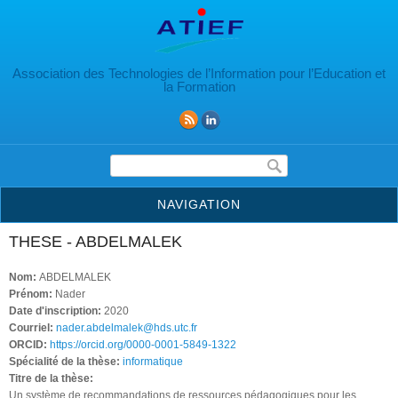
Aller au contenu principal
Association des Technologies de l’Information pour l’Education et
la Formation
Formulaire de recherche
NAVIGATION
THESE - ABDELMALEK
Nom:
ABDELMALEK
Prénom:
Nader
Date d'inscription:
2020
Courriel:
nader.abdelmalek@hds.utc.fr
ORCID:
https://orcid.org/0000-0001-5849-1322
Spécialité de la thèse:
informatique
Titre de la thèse:
Un système de recommandations de ressources pédagogiques pour les