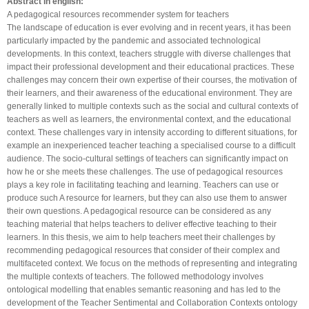
Abstract in english:
A pedagogical resources recommender system for teachers
The landscape of education is ever evolving and in recent years, it has been
particularly impacted by the pandemic and associated technological
developments. In this context, teachers struggle with diverse challenges that
impact their professional development and their educational practices. These
challenges may concern their own expertise of their courses, the motivation of
their learners, and their awareness of the educational environment. They are
generally linked to multiple contexts such as the social and cultural contexts of
teachers as well as learners, the environmental context, and the educational
context. These challenges vary in intensity according to different situations, for
example an inexperienced teacher teaching a specialised course to a difficult
audience. The socio-cultural settings of teachers can significantly impact on
how he or she meets these challenges. The use of pedagogical resources
plays a key role in facilitating teaching and learning. Teachers can use or
produce such A resource for learners, but they can also use them to answer
their own questions. A pedagogical resource can be considered as any
teaching material that helps teachers to deliver effective teaching to their
learners. In this thesis, we aim to help teachers meet their challenges by
recommending pedagogical resources that consider of their complex and
multifaceted context. We focus on the methods of representing and integrating
the multiple contexts of teachers. The followed methodology involves
ontological modelling that enables semantic reasoning and has led to the
development of the Teacher Sentimental and Collaboration Contexts ontology