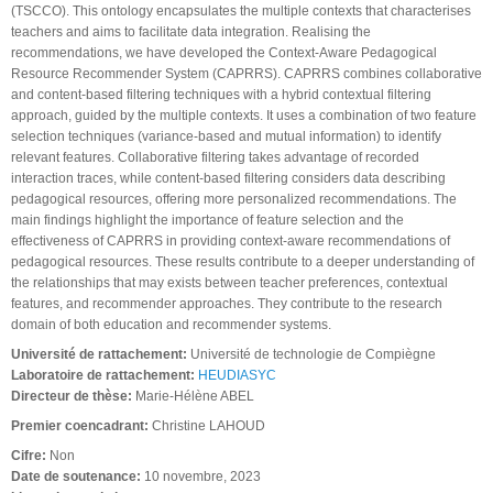
(TSCCO). This ontology encapsulates the multiple contexts that characterises
teachers and aims to facilitate data integration. Realising the
recommendations, we have developed the Context-Aware Pedagogical
Resource Recommender System (CAPRRS). CAPRRS combines collaborative
and content-based filtering techniques with a hybrid contextual filtering
approach, guided by the multiple contexts. It uses a combination of two feature
selection techniques (variance-based and mutual information) to identify
relevant features. Collaborative filtering takes advantage of recorded
interaction traces, while content-based filtering considers data describing
pedagogical resources, offering more personalized recommendations. The
main findings highlight the importance of feature selection and the
effectiveness of CAPRRS in providing context-aware recommendations of
pedagogical resources. These results contribute to a deeper understanding of
the relationships that may exists between teacher preferences, contextual
features, and recommender approaches. They contribute to the research
domain of both education and recommender systems.
Université de rattachement:
Université de technologie de Compiègne
Laboratoire de rattachement:
HEUDIASYC
Directeur de thèse:
Marie-Hélène ABEL
Premier coencadrant:
Christine LAHOUD
Cifre:
Non
Date de soutenance:
10 novembre, 2023