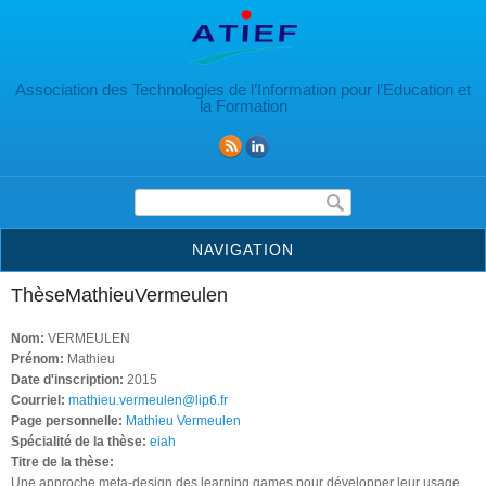
Aller au contenu principal
Association des Technologies de l’Information pour l’Education et
la Formation
Formulaire de recherche
NAVIGATION
ThèseMathieuVermeulen
Nom:
VERMEULEN
Prénom:
Mathieu
Date d'inscription:
2015
Courriel:
mathieu.vermeulen@lip6.fr
Page personnelle:
Mathieu Vermeulen
Spécialité de la thèse:
eiah
Titre de la thèse:
Une approche meta-design des learning games pour développer leur usage.