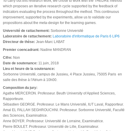
To carry out this research work, we chose to work with the THEDRE method
which proposes an iterative research cycle supported by the feedback of
indicators evaluating the process throughout the method. This continuous
improvement, supported by the experiments, allow us to validate our
propositions about the meta-design for the learning games.
Université de rattachement:
Sorbonne Université
Laboratoire de rattachement:
Laboratoire d'informatique de Paris 6 LIP6
Directeur de thèse:
Jean-Marc LABAT
Premier coencadrant:
Nadine MANDRAN
Cifre:
Non
Date de soutenance:
11 juin, 2018
Lieu et heure de la soutenance:
Sorbonne Université, campus de Jussieu, 4 Place Jussieu, 75005 Paris en
salle des thèse à l'Atrium à 10h00.
Composition du jury:
Agathe MERCERON. Professeur. Beuth University of Applied Sciences,
Rapporteure.
Sébastien GEORGE. Professeur. Le Mans Université, IUT Laval, Rapporteur.
Amal EL FALLAH SEGHROUCHNI. Professeur. Sorbonne Université, Faculté
des Sciences, Examinatrice.
Anne BOYER. Professeur. Université de Lorraine, Examinatrice.
Pierre BOULET. Professeur. Université de Lille, Examinateur.