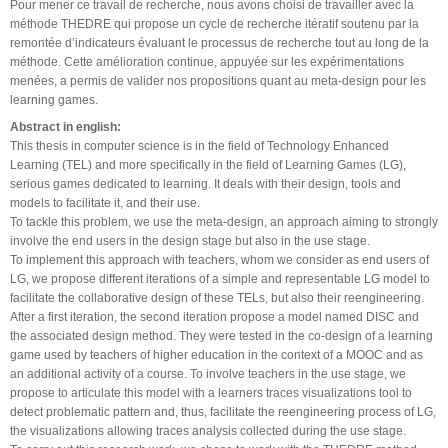
Pour mener ce travail de recherche, nous avons choisi de travailler avec la
méthode THEDRE qui propose un cycle de recherche itératif soutenu par la
remontée d’indicateurs évaluant le processus de recherche tout au long de la
méthode. Cette amélioration continue, appuyée sur les expérimentations
menées, a permis de valider nos propositions quant au meta-design pour les
learning games.
Abstract in english:
This thesis in computer science is in the field of Technology Enhanced
Learning (TEL) and more specifically in the field of Learning Games (LG),
serious games dedicated to learning. It deals with their design, tools and
models to facilitate it, and their use.
To tackle this problem, we use the meta-design, an approach aiming to strongly
involve the end users in the design stage but also in the use stage.
To implement this approach with teachers, whom we consider as end users of
LG, we propose different iterations of a simple and representable LG model to
facilitate the collaborative design of these TELs, but also their reengineering.
After a first iteration, the second iteration propose a model named DISC and
the associated design method. They were tested in the co-design of a learning
game used by teachers of higher education in the context of a MOOC and as
an additional activity of a course. To involve teachers in the use stage, we
propose to articulate this model with a learners traces visualizations tool to
detect problematic pattern and, thus, facilitate the reengineering process of LG,
the visualizations allowing traces analysis collected during the use stage.