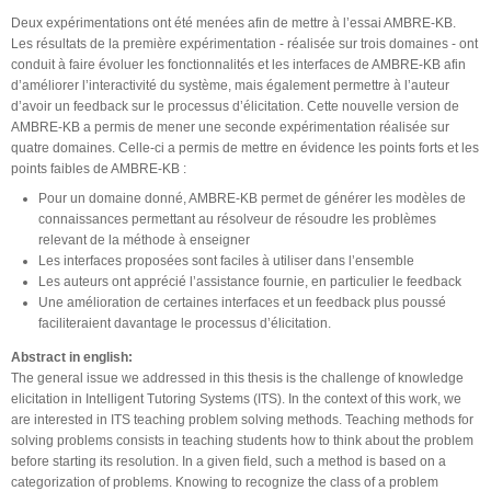
Deux expérimentations ont été menées afin de mettre à l’essai AMBRE-KB.
Les résultats de la première expérimentation - réalisée sur trois domaines - ont
conduit à faire évoluer les fonctionnalités et les interfaces de AMBRE-KB afin
d’améliorer l’interactivité du système, mais également permettre à l’auteur
d’avoir un feedback sur le processus d’élicitation. Cette nouvelle version de
AMBRE-KB a permis de mener une seconde expérimentation réalisée sur
quatre domaines. Celle-ci a permis de mettre en évidence les points forts et les
points faibles de AMBRE-KB :
Pour un domaine donné, AMBRE-KB permet de générer les modèles de
connaissances permettant au résolveur de résoudre les problèmes
relevant de la méthode à enseigner
Les interfaces proposées sont faciles à utiliser dans l’ensemble
Les auteurs ont apprécié l’assistance fournie, en particulier le feedback
Une amélioration de certaines interfaces et un feedback plus poussé
faciliteraient davantage le processus d’élicitation.
Abstract in english:
The general issue we addressed in this thesis is the challenge of knowledge
elicitation in Intelligent Tutoring Systems (ITS). In the context of this work, we
are interested in ITS teaching problem solving methods. Teaching methods for
solving problems consists in teaching students how to think about the problem
before starting its resolution. In a given field, such a method is based on a
categorization of problems. Knowing to recognize the class of a problem