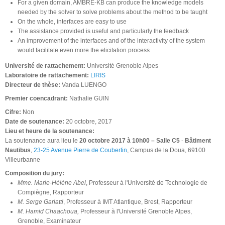
For a given domain, AMBRE-KB can produce the knowledge models
needed by the solver to solve problems about the method to be taught
On the whole, interfaces are easy to use
The assistance provided is useful and particularly the feedback
An improvement of the interfaces and of the interactivity of the system
would facilitate even more the elicitation process​
Université de rattachement:
Université Grenoble Alpes
Laboratoire de rattachement:
LIRIS
Directeur de thèse:
Vanda LUENGO
Premier coencadrant:
Nathalie GUIN
Cifre:
Non
Date de soutenance:
20 octobre, 2017
Lieu et heure de la soutenance:
La soutenance aura lieu le
20 octobre 2017 à 10h00 – Salle C5
-
Bâtiment
Nautibus
,
23-25 Avenue Pierre de Coubertin
, Campus de la Doua, 69100
Villeurbanne
Composition du jury:
Mme. Marie-Hélène Abel
, Professeur à l'Université de Technologie de
Compiègne, Rapporteur
M. Serge Garlatti
, Professeur à IMT Atlantique, Brest, Rapporteur
M. Hamid Chaachoua,
Professeur à l'Université Grenoble Alpes,
Grenoble, Examinateur