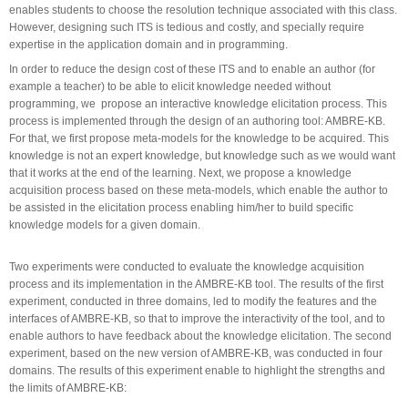
enables students to choose the resolution technique associated with this class.
However, designing such ITS is tedious and costly, and specially require
expertise in the application domain and in programming.
In order to reduce the design cost of these ITS and to enable an author (for
example a teacher) to be able to elicit knowledge needed without
programming, we propose an interactive knowledge elicitation process. This
process is implemented through the design of an authoring tool: AMBRE-KB.
For that, we first propose meta-models for the knowledge to be acquired. This
knowledge is not an expert knowledge, but knowledge such as we would want
that it works at the end of the learning. Next, we propose a knowledge
acquisition process based on these meta-models, which enable the author to
be assisted in the elicitation process enabling him/her to build specific
knowledge models for a given domain.
Two experiments were conducted to evaluate the knowledge acquisition
process and its implementation in the AMBRE-KB tool. The results of the first
experiment, conducted in three domains, led to modify the features and the
interfaces of AMBRE-KB, so that to improve the interactivity of the tool, and to
enable authors to have feedback about the knowledge elicitation. The second
experiment, based on the new version of AMBRE-KB, was conducted in four
domains. The results of this experiment enable to highlight the strengths and
the limits of AMBRE-KB: