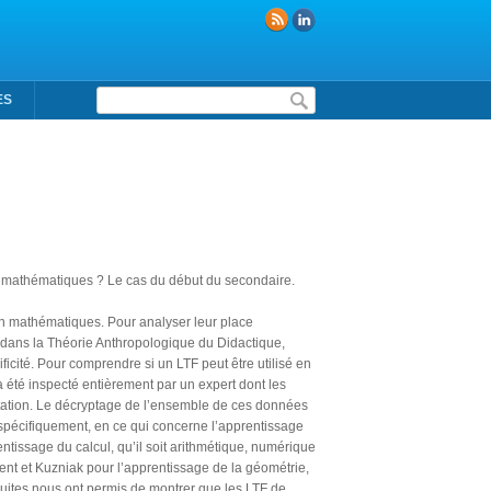
Formulaire de recherche
ES
des mathématiques ? Le cas du début du secondaire.
en mathématiques. Pour analyser leur place
le dans la Théorie Anthropologique du Didactique,
pécificité. Pour comprendre si un LTF peut être utilisé en
a été inspecté entièrement par un expert dont les
tation. Le décryptage de l’ensemble de ces données
spécifiquement, en ce qui concerne l’apprentissage
tissage du calcul, qu’il soit arithmétique, numérique
t et Kuzniak pour l’apprentissage de la géométrie,
uites nous ont permis de montrer que les LTF de