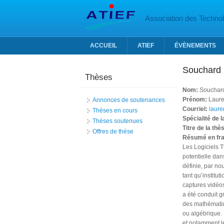
Aller au contenu principal
Association des Technolo
ACCUEIL
ATIEF
ÉVÈNEMENTS
Souchard
Thèses
Nom:
Souchar
Prénom:
Laure
Annonces de soutenances
Courriel:
laur
Thèses en cours
Spécialité de 
Thèses soutenues
Titre de la thè
Offres de thèse
Résumé en fr
Les Logiciels 
potentielle dan
définie, par nou
tant qu’institu
captures vidéo
a été conduit 
des mathématiqu
ou algébrique.
et notamment l