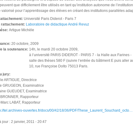
euvent que difficilement être utilisés en tant qu’institution autonome de l’institution
 valorisé pour l’apprentissage des élèves en créant des institutions parallèles ada
 rattachement:
Université Paris Diderot - Paris 7
e rattachement:
Laboratoire de didactique André Revuz
thèse:
Artigue Michèle
nance:
20 octobre, 2009
de la soutenance:
14h, le mardi 20 octobre 2009,
à l’université PARIS DIDEROT - PARIS 7 - la Halle aux Farines -
salle des thèses 580 F (suivre l’entrée du bâtiment E puis aller 
10, rue Françoise Dolto 75013 Paris.
u jury:
e ARTIGUE, Directrice
te GRUGEON, Examinatrice
ine GUEUDET, Examinatrice
n BRONNER, Rapporteur
-Marc LABAT, Rapporteur
p://tel.archives-ouvertes.fr/docs/00/42/18/36/PDF/These_Laurent_Souchard_octo…
 jour : 2 janvier, 2011 - 20:47