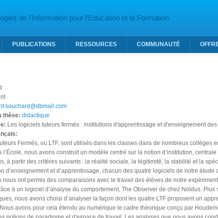
gies de l’Information pour l’Education et la Formation
PUBLICATIONS
RESSOURCES
COMMUNAUTÉ
OFFR
d
nt
ent.souchard@dbmail.com
la thèse:
didactique
se:
Les logiciels tuteurs fermés : institutions d'apprentissage et d'enseignement 
ançais:
Tuteurs Fermés, ou LTF, sont utilisés dans les classes dans de nombreux collèges 
s l’École, nous avons construit un modèle centré sur la notion d’institution, centra
s, à partir des critères suivants : la réalité sociale, la légitimité, la stabilité et la s
tion d’enseignement et d’apprentissage, chacun des quatre logiciels de notre étude 
s nous ont permis des comparaisons avec le travail des élèves de notre expérimen
grâce à un logiciel d’analyse du comportement, The Observer de chez Noldus. Plus 
es, nous avons choisi d’analyser la façon dont les quatre LTF proposent un appren
 Nous avons pour cela étendu au numérique le cadre théorique conçu par Houdemen
es notions de paradigme et d'espace de travail. Les analyses que nous avons cond