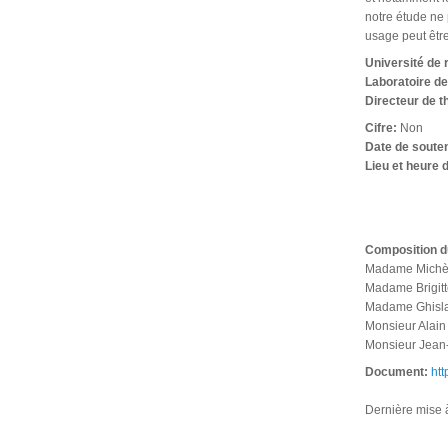
notre étude ne p
usage peut être
Université de
Laboratoire d
Directeur de 
Cifre:
Non
Date de soute
Lieu et heure 
Composition d
Madame Michèl
Madame Brigit
Madame Ghisla
Monsieur Alai
Monsieur Jean
Document:
htt
Dernière mise à