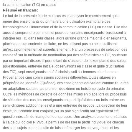
la communication (TIC) en classe
Résumé en français:
Le but de la présente étude multicas est d’analyser le cheminement qui a
mené des enseignants du primaire à une utilisation exemplaire des
technologies de l’information et de la communication (TIC) en classe. Elle vise
aussi à comprendre comment et pourquoi certains enseignants réussissent à
intégrer les TIC dans leur classe, alors qu’une grande majorité d’enseignants,
placés dans un contexte similaire, ne les utilisent pas ou ne les utilisent
qu’occasionnellement et superficiellement. Par un processus de sélection des
cas basé sur la méthode de nomination par des spécialistes en TIC, soutenue
par un important dispositif permettant de s’assurer de l’exemplarité des sujets
(questionnaire, entrevue initiale, observations en classe et grille d’utilisation
des TIC), sept enseignants ont été choisis, soit six femmes et un homme.
Provenant de cinq commissions scolaires différentes, toutes situées en
périphérie de Montréal (Québec), ces enseignants oeuvraient comme titulaires
en adaptation scolaire, au premier, deuxième ou troisième cycle du primaire.
Outre les méthodes de collecte de données mises en place lors du processus
de sélection des cas, les enseignants ont participé à deux ou trois entrevues
semi-dirigées additionnelles et à une entrevue de groupe. La direction de leur
école, tout comme leur conjoint (ou un pair significatif) ont également été
questionnés afin de trianguler leurs propos. Une analyse de contenu, réalisée
à l’aide du logiciel N’Vivo, a permis de dresser le profil individuel de chacun
des sept sujets et par la suite de laisser émerger les convergences et les