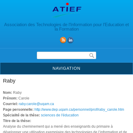
Aller au contenu principal
Association des Technologies de l’Information pour l’Education et
la Formation
Formulaire de recherche
NAVIGATION
Raby
Nom:
Raby
Prénom:
Carole
Courriel:
raby.carole@uqam.ca
Page personnelle:
http://www.dep.uqam.ca/personnel/prof/raby_carole.htm
Spécialité de la thèse:
sciences de l'éducation
Titre de la thèse:
Analyse du cheminement qui a mené des enseignants du primaire à
développer une utilisation exemplaire des technologies de l’information et de