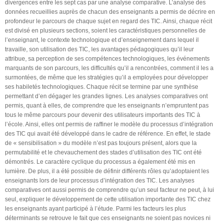
divergences entre les sept cas par une analyse comparative. L’analyse des
données recueillies auprès de chacun des enseignants a permis de décrire en
profondeur le parcours de chaque sujet en regard des TIC. Ainsi, chaque récit
est divisé en plusieurs sections, soient les caractéristiques personnelles de
l’enseignant, le contexte technologique et d’enseignement dans lequel il
travaille, son utilisation des TIC, les avantages pédagogiques qu’il leur
attribue, sa perception de ses compétences technologiques, les événements
marquants de son parcours, les difficultés qu’il a rencontrées, comment il les a
surmontées, de même que les stratégies qu’il a employées pour développer
ses habiletés technologiques. Chaque récit se termine par une synthèse
permettant d’en dégager les grandes lignes. Les analyses comparatives ont
permis, quant à elles, de comprendre que les enseignants n’empruntent pas
tous le même parcours pour devenir des utilisateurs importants des TIC à
l’école. Ainsi, elles ont permis de raffiner le modèle du processus d’intégration
des TIC qui avait été développé dans le cadre de référence. En effet, le stade
de « sensibilisation » du modèle n’est pas toujours présent, alors que la
permutabilité et le chevauchement des stades d’utilisation des TIC ont été
démontrés. Le caractère cyclique du processus a également été mis en
lumière. De plus, il a été possible de définir différents rôles qu’adoptaient les
enseignants lors de leur processus d’intégration des TIC. Les analyses
comparatives ont aussi permis de comprendre qu’un seul facteur ne peut, à lui
seul, expliquer le développement de cette utilisation importante des TIC chez
les enseignants ayant participé à l’étude. Parmi les facteurs les plus
déterminants se retrouve le fait que ces enseignants ne soient pas novices ni