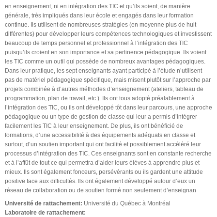
en enseignement, ni en intégration des TIC et qu’ils soient, de manière
générale, très impliqués dans leur école et engagés dans leur formation
continue. Ils utilisent de nombreuses stratégies (en moyenne plus de huit
différentes) pour développer leurs compétences technologiques et investissent
beaucoup de temps personnel et professionnel à l’intégration des TIC
puisqu’ils croient en son importance et sa pertinence pédagogique. Ils voient
les TIC comme un outil qui possède de nombreux avantages pédagogiques.
Dans leur pratique, les sept enseignants ayant participé à l’étude n’utilisent
pas de matériel pédagogique spécifique, mais misent plutôt sur l’approche par
projets combinée à d’autres méthodes d’enseignement (ateliers, tableau de
programmation, plan de travail, etc.). Ils ont tous adopté préalablement à
l’intégration des TIC, ou ils ont développé tôt dans leur parcours, une approche
pédagogique ou un type de gestion de classe qui leur a permis d’intégrer
facilement les TIC à leur enseignement. De plus, ils ont bénéficié de
formations, d’une accessibilité à des équipements adéquats en classe et
surtout, d’un soutien important qui ont facilité et possiblement accéléré leur
processus d’intégration des TIC. Ces enseignants sont en constante recherche
et à l’affût de tout ce qui permettra d’aider leurs élèves à apprendre plus et
mieux. Ils sont également fonceurs, persévérants ou ils gardent une attitude
positive face aux difficultés. Ils ont également développé autour d’eux un
réseau de collaboration ou de soutien formé non seulement d’enseignan
Université de rattachement:
Université du Québec à Montréal
Laboratoire de rattachement: