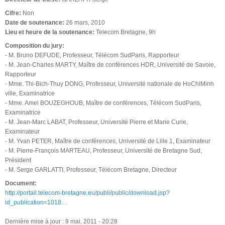
Cifre:
Non
Date de soutenance:
26 mars, 2010
Lieu et heure de la soutenance:
Telecom Bretagne, 9h
Composition du jury:
- M. Bruno DEFUDE, Professeur, Télécom SudParis, Rapporteur
- M. Jean-Charles MARTY, Maître de conférences HDR, Université de Savoie,
Rapporteur
- Mme. Thi-Bich-Thuy DONG, Professeur, Université nationale de HoChiMinh
ville, Examinatrice
- Mme. Amel BOUZEGHOUB, Maître de conférences, Télécom SudParis,
Examinatrice
- M. Jean-Marc LABAT, Professeur, Université Pierre et Marie Curie,
Examinateur
- M. Yvan PETER, Maître de conférences, Université de Lille 1, Examinateur
- M. Pierre-François MARTEAU, Professeur, Université de Bretagne Sud,
Président
- M. Serge GARLATTI, Professeur, Télécom Bretagne, Directeur
Document:
http://portail.telecom-bretagne.eu/publi/public/download.jsp?
id_publication=1018…
Dernière mise à jour : 9 mai, 2011 - 20:28