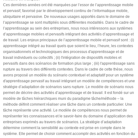
Ces dernières années ont été marquées par l’essor de l’apprentissage mobile
et pervasif, favorisé par le développement continu de l’informatique mobile,
ubiquitaire et pervasive. De nouveaux usages apportés dans le domaine de
l’apprentissage se sont multipliés sous différentes modalités. Dans le cadre de
l’apprentissage au sein des entreprises, nous nous intéressons aux systèmes
d’apprentissage mobiles et pervasifs intégrant des activités d’apprentissage et
de travail. Les enjeux principaux de l’apprentissage mobile et pervasif sont : (i)
apprentissage intégré au travail quels que soient le lieu, l’heure, les contextes
organisationnels et technologiques des processus d'apprentissage et de
travail individuels ou collectifs ; (ii) l'intégration de dispositifs mobiles et
pervasifs dans des scénarios de formation plus large ; (iii) l'apprentissage sans
rupture au travers des différents contextes. Dans le cadre de cette thèse, nous
avons proposé un modèle du scénario contextuel et adaptatif pour un système
d'apprentissage pervasif au travail intégrant un modèle de compétences et une
stratégie d’adaptation de scénarios sans rupture. Le modèle de scénario nous
permet de décrire des activités d’apprentissage et de travail. Il est fondé sur un
modèle de tâches hiérarchiques muni du paradigme tâche/méthode – la
méthode définit comment réaliser une tâche dans un contexte particulier. Une
tâche représente une activité. Le modèle de compétences nous permet de
représenter les connaissances et le savoir-faire du domaine d’application des
entreprises exprimés au travers de scénarios. La stratégie d’adaptation
détermine comment la sensibilité au contexte est prise en compte dans le
système. Elle permet de choisir comment accomplir des activités en fonction du