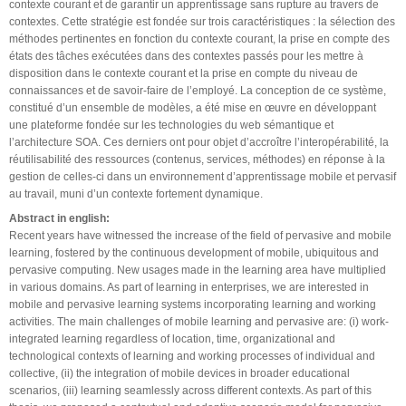
contexte courant et de garantir un apprentissage sans rupture au travers de
contextes. Cette stratégie est fondée sur trois caractéristiques : la sélection des
méthodes pertinentes en fonction du contexte courant, la prise en compte des
états des tâches exécutées dans des contextes passés pour les mettre à
disposition dans le contexte courant et la prise en compte du niveau de
connaissances et de savoir-faire de l’employé. La conception de ce système,
constitué d’un ensemble de modèles, a été mise en œuvre en développant
une plateforme fondée sur les technologies du web sémantique et
l’architecture SOA. Ces derniers ont pour objet d’accroître l’interopérabilité, la
réutilisabilité des ressources (contenus, services, méthodes) en réponse à la
gestion de celles-ci dans un environnement d’apprentissage mobile et pervasif
au travail, muni d’un contexte fortement dynamique.
Abstract in english:
Recent years have witnessed the increase of the field of pervasive and mobile
learning, fostered by the continuous development of mobile, ubiquitous and
pervasive computing. New usages made in the learning area have multiplied
in various domains. As part of learning in enterprises, we are interested in
mobile and pervasive learning systems incorporating learning and working
activities. The main challenges of mobile learning and pervasive are: (i) work-
integrated learning regardless of location, time, organizational and
technological contexts of learning and working processes of individual and
collective, (ii) the integration of mobile devices in broader educational
scenarios, (iii) learning seamlessly across different contexts. As part of this