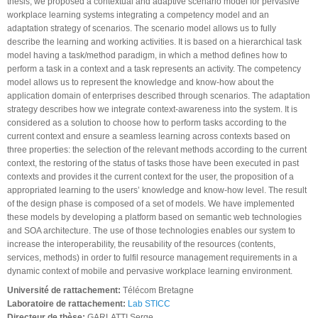
thesis, we proposed a contextual and adaptive scenario model for pervasive
workplace learning systems integrating a competency model and an
adaptation strategy of scenarios. The scenario model allows us to fully
describe the learning and working activities. It is based on a hierarchical task
model having a task/method paradigm, in which a method defines how to
perform a task in a context and a task represents an activity. The competency
model allows us to represent the knowledge and know-how about the
application domain of enterprises described through scenarios. The adaptation
strategy describes how we integrate context-awareness into the system. It is
considered as a solution to choose how to perform tasks according to the
current context and ensure a seamless learning across contexts based on
three properties: the selection of the relevant methods according to the current
context, the restoring of the status of tasks those have been executed in past
contexts and provides it the current context for the user, the proposition of a
appropriated learning to the users’ knowledge and know-how level. The result
of the design phase is composed of a set of models. We have implemented
these models by developing a platform based on semantic web technologies
and SOA architecture. The use of those technologies enables our system to
increase the interoperability, the reusability of the resources (contents,
services, methods) in order to fulfil resource management requirements in a
dynamic context of mobile and pervasive workplace learning environment.
Université de rattachement:
Télécom Bretagne
Laboratoire de rattachement:
Lab STICC
Directeur de thèse:
GARLATTI Serge