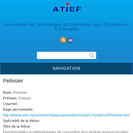
Aller au contenu principal
Association des Technologies de l’Information pour l’Education et
la Formation
Formulaire de recherche
NAVIGATION
Pelissier
Nom:
Pelissier
Prénom:
Chrysta
Courriel:
Page personnelle:
http://lrlweb.univ-bpclermont.fr/pagesperso/ppchrysta/Chrysta%20Pelissier.htm
Spécialité de la thèse:
Titre de la thèse:
Fonctionnalités et méthodologies de conception d'un module ressources dans