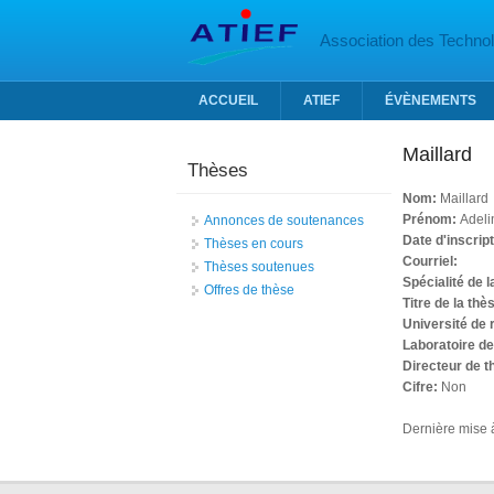
Aller au contenu principal
Association des Technolo
ACCUEIL
ATIEF
ÉVÈNEMENTS
Maillard
Thèses
Nom:
Maillard
Prénom:
Adeli
Annonces de soutenances
Date d'inscrip
Thèses en cours
Courriel:
Thèses soutenues
Spécialité de 
Offres de thèse
Titre de la thè
Université de
Laboratoire d
Directeur de 
Cifre:
Non
Dernière mise à