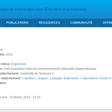
gies de l’Information pour l’Education et la Formation
PUBLICATIONS
RESSOURCES
COMMUNAUTÉ
OFFR
ne
tion:
2011
la thèse:
Ergonomie
se:
Auto-évaluation dans les environnements interactifs d'apprentissage
 rattachement:
Université de Toulouse 2
e rattachement:
Cognition, Langues, Langage, Ergonomie « Laboratoire Travail et 
thèse:
 jour : 15 février, 2013 - 14:43