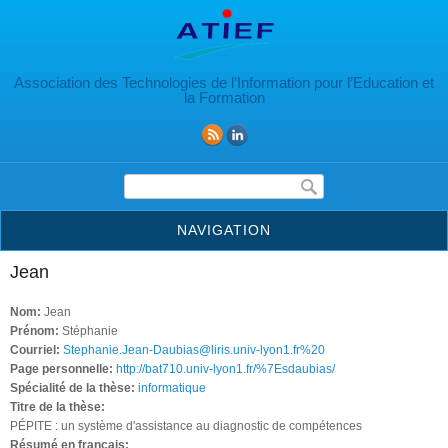
Aller au contenu principal
Association des Technologies de l’Information pour l’Education et
la Formation
Formulaire de recherche
NAVIGATION
Jean
Nom:
Jean
Prénom:
Stéphanie
Courriel:
Stephanie.Jean-Daubias@liris.univ-lyon1.fr%20
Page personnelle:
http://bat710.univ-lyon1.fr/%7Esdaubias/
Spécialité de la thèse:
informatique
Titre de la thèse:
PÉPITE : un système d'assistance au diagnostic de compétences
Résumé en français: