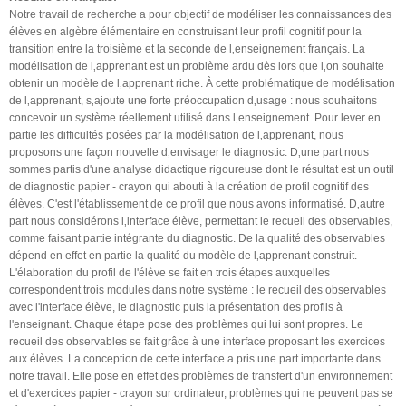
Notre travail de recherche a pour objectif de modéliser les connaissances des
élèves en algèbre élémentaire en construisant leur profil cognitif pour la
transition entre la troisième et la seconde de l‚enseignement français. La
modélisation de l‚apprenant est un problème ardu dès lors que l‚on souhaite
obtenir un modèle de l‚apprenant riche. À cette problématique de modélisation
de l‚apprenant, s‚ajoute une forte préoccupation d‚usage : nous souhaitons
concevoir un système réellement utilisé dans l‚enseignement. Pour lever en
partie les difficultés posées par la modélisation de l‚apprenant, nous
proposons une façon nouvelle d‚envisager le diagnostic. D‚une part nous
sommes partis d'une analyse didactique rigoureuse dont le résultat est un outil
de diagnostic papier - crayon qui abouti à la création de profil cognitif des
élèves. C'est l'établissement de ce profil que nous avons informatisé. D‚autre
part nous considérons l‚interface élève, permettant le recueil des observables,
comme faisant partie intégrante du diagnostic. De la qualité des observables
dépend en effet en partie la qualité du modèle de l‚apprenant construit.
L'élaboration du profil de l'élève se fait en trois étapes auxquelles
correspondent trois modules dans notre système : le recueil des observables
avec l'interface élève, le diagnostic puis la présentation des profils à
l'enseignant. Chaque étape pose des problèmes qui lui sont propres. Le
recueil des observables se fait grâce à une interface proposant les exercices
aux élèves. La conception de cette interface a pris une part importante dans
notre travail. Elle pose en effet des problèmes de transfert d'un environnement
et d'exercices papier - crayon sur ordinateur, problèmes qui ne peuvent pas se