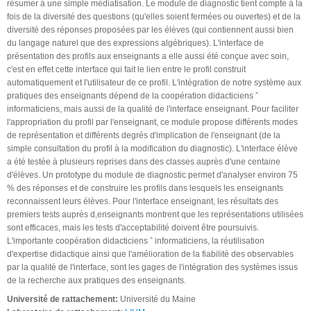
résumer à une simple médiatisation. Le module de diagnostic tient compte à la
fois de la diversité des questions (qu'elles soient fermées ou ouvertes) et de la
diversité des réponses proposées par les élèves (qui contiennent aussi bien
du langage naturel que des expressions algébriques). L'interface de
présentation des profils aux enseignants a elle aussi été conçue avec soin,
c'est en effet cette interface qui fait le lien entre le profil construit
automatiquement et l'utilisateur de ce profil. L'intégration de notre système aux
pratiques des enseignants dépend de la coopération didacticiens ˆ
informaticiens, mais aussi de la qualité de l'interface enseignant. Pour faciliter
l'appropriation du profil par l'enseignant, ce module propose différents modes
de représentation et différents degrés d'implication de l'enseignant (de la
simple consultation du profil à la modification du diagnostic). L'interface élève
a été testée à plusieurs reprises dans des classes auprès d'une centaine
d'élèves. Un prototype du module de diagnostic permet d'analyser environ 75
% des réponses et de construire les profils dans lesquels les enseignants
reconnaissent leurs élèves. Pour l'interface enseignant, les résultats des
premiers tests auprès d‚enseignants montrent que les représentations utilisées
sont efficaces, mais les tests d'acceptabilité doivent être poursuivis.
L'importante coopération didacticiens ˆ informaticiens, la réutilisation
d'expertise didactique ainsi que l'amélioration de la fiabilité des observables
par la qualité de l'interface, sont les gages de l'intégration des systèmes issus
de la recherche aux pratiques des enseignants.
Université de rattachement:
Université du Maine