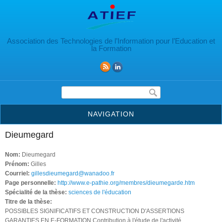
Aller au contenu principal
Association des Technologies de l’Information pour l’Education et
la Formation
Formulaire de recherche
NAVIGATION
Dieumegard
Nom:
Dieumegard
Prénom:
Gilles
Courriel:
gillesdieumegard@wanadoo.fr
Page personnelle:
http://www.e-pathie.org/membres/dieumegarde.htm
Spécialité de la thèse:
sciences de l'éducation
Titre de la thèse:
POSSIBLES SIGNIFICATIFS ET CONSTRUCTION D'ASSERTIONS
GARANTIES EN E-FORMATION Contribution à l'étude de l'activité