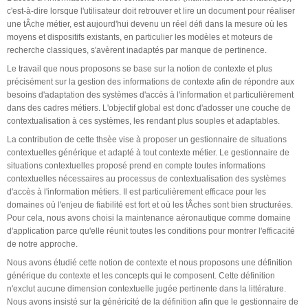
c'est-à-dire lorsque l'utilisateur doit retrouver et lire un document pour réaliser
une tÂche métier, est aujourd'hui devenu un réel défi dans la mesure où les
moyens et dispositifs existants, en particulier les modèles et moteurs de
recherche classiques, s'avèrent inadaptés par manque de pertinence.
Le travail que nous proposons se base sur la notion de contexte et plus
précisément sur la gestion des informations de contexte afin de répondre aux
besoins d'adaptation des systèmes d'accès à l'information et particulièrement
dans des cadres métiers. L'objectif global est donc d'adosser une couche de
contextualisation à ces systèmes, les rendant plus souples et adaptables.
La contribution de cette thsèe vise à proposer un gestionnaire de situations
contextuelles générique et adapté à tout contexte métier. Le gestionnaire de
situations contextuelles proposé prend en compte toutes informations
contextuelles nécessaires au processus de contextualisation des systèmes
d'accès à l'information métiers. Il est particulièrement efficace pour les
domaines où l'enjeu de fiabilité est fort et où les tÂches sont bien structurées.
Pour cela, nous avons choisi la maintenance aéronautique comme domaine
d'application parce qu'elle réunit toutes les conditions pour montrer l'efficacité
de notre approche.
Nous avons étudié cette notion de contexte et nous proposons une définition
générique du contexte et les concepts qui le composent. Cette définition
n'exclut aucune dimension contextuelle jugée pertinente dans la littérature.
Nous avons insisté sur la généricité de la définition afin que le gestionnaire de