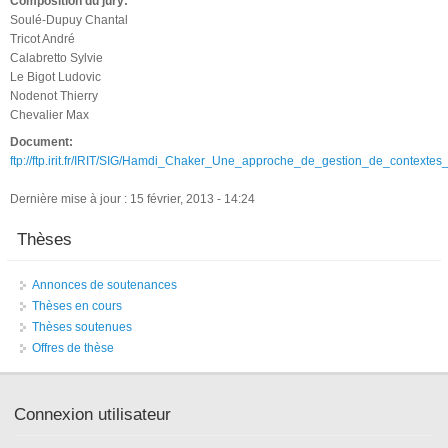
Composition du jury:
Soulé-Dupuy Chantal
Tricot André
Calabretto Sylvie
Le Bigot Ludovic
Nodenot Thierry
Chevalier Max
Document:
ftp://ftp.irit.fr/IRIT/SIG/Hamdi_Chaker_Une_approche_de_gestion_de_contexte
Dernière mise à jour : 15 février, 2013 - 14:24
Thèses
Annonces de soutenances
Thèses en cours
Thèses soutenues
Offres de thèse
Connexion utilisateur