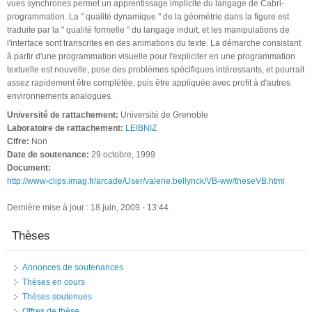
vues synchrones permet un apprentissage implicite du langage de Cabri-
programmation. La " qualité dynamique " de la géométrie dans la figure est
traduite par la " qualité formelle " du langage induit, et les manipulations de
l'interface sont transcrites en des animations du texte. La démarche consistant
à partir d'une programmation visuelle pour l'expliciter en une programmation
textuelle est nouvelle, pose des problèmes spécifiques intéressants, et pourrait
assez rapidement être complétée, puis être appliquée avec profit à d'autres
environnements analogues.
Université de rattachement:
Université de Grenoble
Laboratoire de rattachement:
LEIBNIZ
Cifre:
Non
Date de soutenance:
29 octobre, 1999
Document:
http://www-clips.imag.fr/arcade/User/valerie.bellynck/VB-ww/theseVB.html
Dernière mise à jour : 18 juin, 2009 - 13:44
Thèses
Annonces de soutenances
Thèses en cours
Thèses soutenues
Offres de thèse