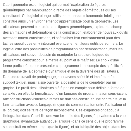
Cabri-géomètre est un logiciel qui permet l'exploration de figures
géométriques par manipulation directe des objets géométriques qui les
constituent. Ce logiciel plonge l'utilisateur dans un micromonde intelligent et
constitue ainsi un environnement d'apprentissage pour la géométrie. Les
utilisateurs peuvent construire des figures géométriques, explorer le champ
des animations et déformations de la construction, élaborer de nouveaux outils
avec des macro-constructions, et spécialiser leur environnement pour des
tâches spécifiques en y intégrant éventuellement leurs outils personnels. Le
logiciel offre des possibilités de programmation par démonstration, mais les
utilisateurs ont souvent besoin de manipuler la structure logique du
programme construit pour le mettre au point et le maîtriser. Le choix d'une
forme particulière pour présenter ce programme tient compte des spécificités
du domaine de la géométrie dynamique et de la diversité des utilisateurs.
Dans notre travail de prototypage, nous avons spécifié et implémenté un
support textuel, mais laissé ouverte la possibilité de le compléter par un
graphe. Le profil des utilisateurs a été pris en compte pour définir la forme de
ce texte : en effet, la formalisation d'un langage de programmation sous-jacent
aux constructions visuelles directes ne doit pas constituer une contrainte, et la
familiarisation avec ce langage (moyen de communication entre l'utilisateur et
le logiciel) doit se faire de façon inconsciente. Ces exigences ont abouti à
l'intégration dans Cabri-II d'une vue textuelle des figures, équivalente à la vue
graphique, dynamique autant que la figure (dans ce sens que le programme
se construit en même temps que la figure), et où l'ubiquité des objets dans les