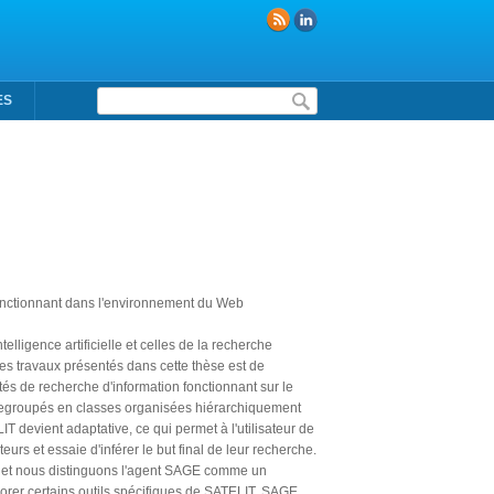
Formulaire de recherche
ES
fonctionnant dans l'environnement du Web
lligence artificielle et celles de la recherche
f des travaux présentés dans cette thèse est de
tés de recherche d'information fonctionnant sur le
s regroupés en classes organisées hiérarchiquement
 devient adaptative, ce qui permet à l'utilisateur de
rs et essaie d'inférer le but final de leur recherche.
té et nous distinguons l'agent SAGE comme un
plorer certains outils spécifiques de SATELIT, SAGE