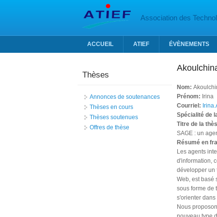
Aller au contenu principal
Association des Technolo
ACCUEIL
ATIEF
ÉVÈNEMENTS
Akoulchin
Thèses
Nom:
Akoulchi
Prénom:
Irina
Annonces de soutenances
Courriel:
Irina
Thèses en cours
Spécialité de 
Thèses soutenues
Titre de la thè
Offres de thèse
SAGE : un agen
Résumé en fr
Les agents inte
d'information, c
développer un t
Web, est basé s
sous forme de t
s'orienter dans
Nous proposons
nouveau type d'