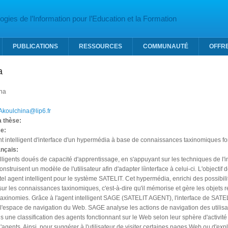
gies de l’Information pour l’Education et la Formation
PUBLICATIONS
RESSOURCES
COMMUNAUTÉ
OFFR
a
na
.Akoulchina@lip6.fr
la thèse:
se:
t intelligent d'interface d'un hypermédia à base de connaissances taxinomiques 
ançais:
lligents doués de capacité d'apprentissage, en s'appuyant sur les techniques de l'inte
onstruisent un modèle de l'utilisateur afin d'adapter líinterface à celui-ci. L'objecti
el agent intelligent pour le système SATELIT. Cet hypermédia, enrichi des possibili
ur les connaissances taxinomiques, c'est-à-dire qu'il mémorise et gère les objet
axinomies. Grâce à l'agent intelligent SAGE (SATELIT AGENT), l'interface de SATELIT
 l'espace de navigation du Web. SAGE analyse les actions de navigation des utilisateu
 une classification des agents fonctionnant sur le Web selon leur sphère d'activi
agents. Ainsi, pour suggérer à l'utilisateur de visiter certaines pages Web ou d'ex