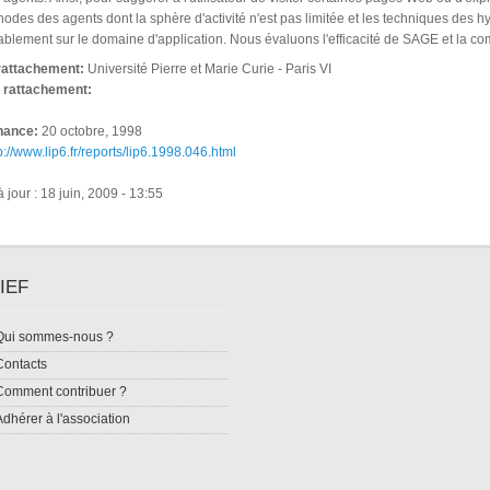
hodes des agents dont la sphère d'activité n'est pas limitée et les techniques des 
blement sur le domaine d'application. Nous évaluons l'efficacité de SAGE et la com
 rattachement:
Université Pierre et Marie Curie - Paris VI
e rattachement:
nance:
20 octobre, 1998
p://www.lip6.fr/reports/lip6.1998.046.html
 jour : 18 juin, 2009 - 13:55
IEF
Qui sommes-nous ?
Contacts
Comment contribuer ?
Adhérer à l'association