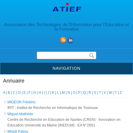
Aller au contenu principal
Association des Technologies de l’Information pour l’Education et
la Formation
Formulaire de recherche
NAVIGATION
Annuaire
A
|
B
|
C
|
D
|
E
|
F
|
G
|
H
|
I
|
J
|
K
|
L
|
M
|
N
|
O
|
P
|
Q
|
R
|
S
|
T
|
V
|
W
|
Y
|
Z
MIGEON Frédéric
IRIT - Institut de Recherche en Informatique de Toulouse
Miguet Mathilde
Centre de Recherche en Education de Nantes (CREN) - Innovation en
Education Université du Maine (INEDUM) - EA N°2661
Miladi Fatma