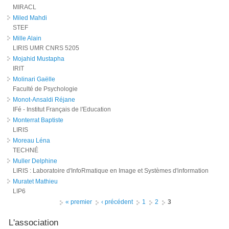
MIRACL
Miled Mahdi
STEF
Mille Alain
LIRIS UMR CNRS 5205
Mojahid Mustapha
IRIT
Molinari Gaëlle
Faculté de Psychologie
Monot-Ansaldi Réjane
IFé - Institut Français de l'Education
Monterrat Baptiste
LIRIS
Moreau Léna
TECHNÉ
Muller Delphine
LIRIS : Laboratoire d'InfoRmatique en Image et Systèmes d'information
Muratet Mathieu
LIP6
Pages
« premier
‹ précédent
1
2
3
L'association