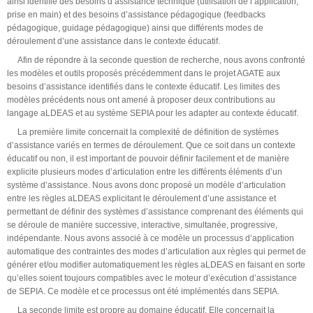
ainsi identifié des besoins d’assistance technique (utilisation de l’application,
prise en main) et des besoins d’assistance pédagogique (feedbacks
pédagogique, guidage pédagogique) ainsi que différents modes de
déroulement d’une assistance dans le contexte éducatif.
Afin de répondre à la seconde question de recherche, nous avons confronté
les modèles et outils proposés précédemment dans le projet AGATE aux
besoins d’assistance identifiés dans le contexte éducatif. Les limites des
modèles précédents nous ont amené à proposer deux contributions au
langage aLDEAS et au système SEPIA pour les adapter au contexte éducatif.
La première limite concernait la complexité de définition de systèmes
d’assistance variés en termes de déroulement. Que ce soit dans un contexte
éducatif ou non, il est important de pouvoir définir facilement et de manière
explicite plusieurs modes d’articulation entre les différents éléments d’un
système d’assistance. Nous avons donc proposé un modèle d’articulation
entre les règles aLDEAS explicitant le déroulement d’une assistance et
permettant de définir des systèmes d’assistance comprenant des éléments qui
se déroule de manière successive, interactive, simultanée, progressive,
indépendante. Nous avons associé à ce modèle un processus d’application
automatique des contraintes des modes d’articulation aux règles qui permet de
générer et/ou modifier automatiquement les règles aLDEAS en faisant en sorte
qu’elles soient toujours compatibles avec le moteur d’exécution d’assistance
de SEPIA. Ce modèle et ce processus ont été implémentés dans SEPIA.
La seconde limite est propre au domaine éducatif. Elle concernait la