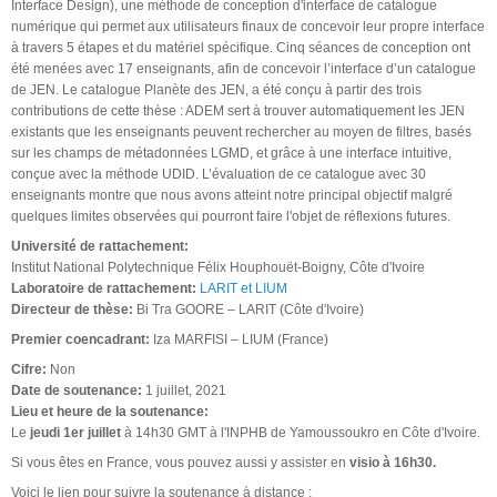
Interface Design), une méthode de conception d'interface de catalogue
numérique qui permet aux utilisateurs finaux de concevoir leur propre interface
à travers 5 étapes et du matériel spécifique. Cinq séances de conception ont
été menées avec 17 enseignants, afin de concevoir l’interface d’un catalogue
de JEN. Le catalogue Planète des JEN, a été conçu à partir des trois
contributions de cette thèse : ADEM sert à trouver automatiquement les JEN
existants que les enseignants peuvent rechercher au moyen de filtres, basés
sur les champs de métadonnées LGMD, et grâce à une interface intuitive,
conçue avec la méthode UDID. L’évaluation de ce catalogue avec 30
enseignants montre que nous avons atteint notre principal objectif malgré
quelques limites observées qui pourront faire l'objet de réflexions futures.
Université de rattachement:
Institut National Polytechnique Félix Houphouët-Boigny, Côte d'Ivoire
Laboratoire de rattachement:
LARIT et LIUM
Directeur de thèse:
Bi Tra GOORE – LARIT (Côte d'Ivoire)
Premier coencadrant:
Iza MARFISI – LIUM (France)
Cifre:
Non
Date de soutenance:
1 juillet, 2021
Lieu et heure de la soutenance:
Le
jeudi 1er juillet
à 14h30 GMT à l'INPHB de Yamoussoukro en Côte d'Ivoire.
Si vous êtes en France, vous pouvez aussi y assister en
visio à 16h30.
Voici le lien pour suivre la soutenance à distance :