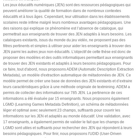
Les jeux éducatifs numériques (JEN) sont des ressources pédagogiques qui
peuvent améliorer la qualité de formation dans de nombreux contextes
éducatifs et à tous âges. Cependant, leur utilisation dans les établissements
scolaires reste infime malgré leurs nombreux avantages pédagogiques. Une
des raisons qui explique ce phénomène est l’absence de catalogue, qui
permettrait aux enseignants de trouver des JEN adaptés à leurs besoins. Les
catalogues existants, issus du monde du jeu vidéo, ne proposent pas des
filtres pertinents et simples à utiliser pour aider les enseignants à trouver des
JEN parmi les autres jeux non-éducatifs. L'objectif de cette thèse est donc de
proposer des modèles et des outils informatiques permettant aux enseignants
de trouver des JEN existants et adaptés à leurs besoins pédagogiques. Pour
ce faire, tout d'abord, nous proposons ADEM (Automatic Description Extraction
Metadata), un modèle d'extraction automatique de métadonnées de JEN. Ce
modèle permet de créer une base de données des JEN existants et d’extraire
leurs caractéristiques grâce à une méthode originale de textmining. ADEM a
permis de collecter des informations sur 785 JEN. La pertinence de ces
informations a été évaluée par 15 enseignants. Nous proposons également
LGMD (Learning Games Metadata Definition), un schéma de métadonnées
léger et optimal avec seulement 23 champs, suffisants pour couvrir les
informations sur les JEN et adaptés au monde éducatif. Une validation, avec
17 enseignants, a également permis de valider le fait que les champs de
LGMD sont utiles et suffisants pour rechercher des JEN qui répondent à leurs
besoins pédagogiques. Pour finir, nous proposons l'UDID (User-Driven