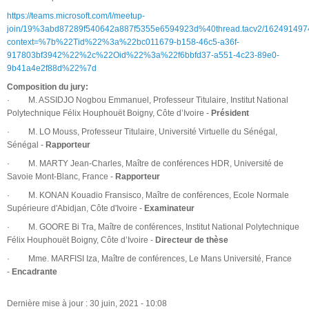
https://teams.microsoft.com/l/meetup-
join/19%3abd87289f540642a887f5355e6594923d%40thread.tacv2/16249149
context=%7b%22Tid%22%3a%22bc011679-b158-46c5-a36f-
917803bf3942%22%2c%22Oid%22%3a%22f6bbfd37-a551-4c23-89e0-
9b41a4e2f88d%22%7d
Composition du jury:
· M. ASSIDJO Nogbou Emmanuel, Professeur Titulaire, Institut National
Polytechnique Félix Houphouët Boigny, Côte d’Ivoire -
Président
· M. LO Mouss, Professeur Titulaire, Université Virtuelle du Sénégal,
Sénégal -
Rapporteur
· M. MARTY Jean-Charles, Maître de conférences HDR, Université de
Savoie Mont-Blanc, France -
Rapporteur
· M. KONAN Kouadio Fransisco, Maître de conférences, Ecole Normale
Supérieure d'Abidjan, Côte d'Ivoire -
Examinateur
· M. GOORE Bi Tra, Maître de conférences, Institut National Polytechnique
Félix Houphouët Boigny, Côte d’Ivoire -
Directeur de thèse
· Mme. MARFISI Iza, Maître de conférences, Le Mans Université, France
-
Encadrante
Dernière mise à jour : 30 juin, 2021 - 10:08