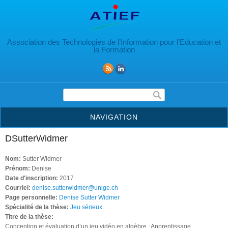
Aller au contenu principal
Association des Technologies de l’Information pour l’Education et
la Formation
Formulaire de recherche
NAVIGATION
DSutterWidmer
Nom:
Sutter Widmer
Prénom:
Denise
Date d'inscription:
2017
Courriel:
denise.sutterwidmer@unige.ch
Page personnelle:
Denise Sutter Widmer
Spécialité de la thèse:
Jeu sérieux
Titre de la thèse:
Conception et évaluation d’un jeu vidéo en algèbre : Apprentissage ,