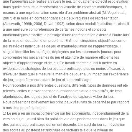
que l’apprentissage réalisé à travers le jeu. Un quatrième objectif est d’évaluer
dans quelle mesure la représentation visuelle de concepts mathématiques, le
recours à une représentation concrète d’un problème abstrait (M. Vogel et al.,
2007) et la mise en correspondance de deux registres de représentation
(Ainsworth, 1999b, 2006; Duval, 1993), selon deux modalités distinctes, aboutit
à une meilleure compréhension de certaines notions et concepts
mathématiques et facilite le passage d’une représentation externe à l’autre lors
de la mise en équation d’un problème. Enfin, un cinquième objectif concerne
les stratégies individuelles de jeu et d’autorégulation de l’apprentissage. Il
s’agit d’identifier les stratégies déployées par les apprenants-joueurs pour
comprendre les mécanismes du jeu et atteindre de manière efficiente les
objectifs d’apprentissage et de jeu. Ce travail cherche aussi à mettre en
évidence des stratégies de jeu et d’apprentissage plus ou moins efficaces et
d’évaluer dans quelle mesure la manière de jouer a un impact sur l’expérience
de jeu, les performances dans le jeu et l’apprentissage.
Pour répondre à nos différentes questions, différents types de données ont été
relevés : celles-ci proviennent de questionnaires auto-administrés, de tests
algébriques, des logs du jeu et de l’analyse de captures vidéo du jeu.
Nous présentons brièvement les principaux résultats de cette thèse par rapport
à nos cinq problématiques :
1) Le jeu a eu un impact différencié sur les apprenants, indépendamment de la
version du jeu, aussi bien du point de vue des performances dans le jeu que
des gains d’apprentissage qui en ont découlé. L’impact du jeu sur l’évolution
des scores au post-test est tributaire de facteurs tels que le niveau de