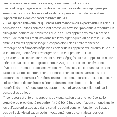
connaissance antérieur des élèves, la manière dont les outils
d’aide et de guidage sont exploités ainsi que des stratégies déployées pour
surmonter les obstacles rencontrés dans la prise en main du jeu et dans
l’apprentissage des concepts mathématiques.
2) Les apprenants-joueurs qui ont le sentiment d’avoir expérimenté un état que
nous avons qualifiés comme étant proche du flow sont parvenus à résoudre un
plus grand nombre de problèmes que les autres apprenants mais n’ont pas
obtenu de meilleurs résultats dans les tests algébriques du post-test. Le lien
entre le flow et l’apprentissage n’est pas établi dans notre recherche.
L’émergence d’émotions négatives chez certains apprenants-joueurs, telle que
la frustration, a empêché l’émergence d’un état proche du flow.
3) Quatre profils motivationnels ont pu être dégagés suite à l’application d’une
méthode statistique de regroupement (CAH). Les profils mis en évidence
révèlent des attentes et des motivations variées chez les joueurs qui se sont
traduites par des comportements d’engagement distincts dans le jeu. Les
apprenants-joueurs plutôt intéressés par le contenu didactique, quel que leur
soit sentiment de confiance à l’égard des mathématiques, ont bien plus
bénéficié du jeu sérieux que les apprenants motivés essentiellement par la
perspective de jouer.
4) Le recours à différents supports de visualisation et à une représentation
concrète du problème à résoudre n’a été bénéfique pour l’avancement dans le
jeu et l’apprentissage que dans certaines conditions, en fonction de l’usage
des outils de visualisation et du niveau antérieur de connaissances des