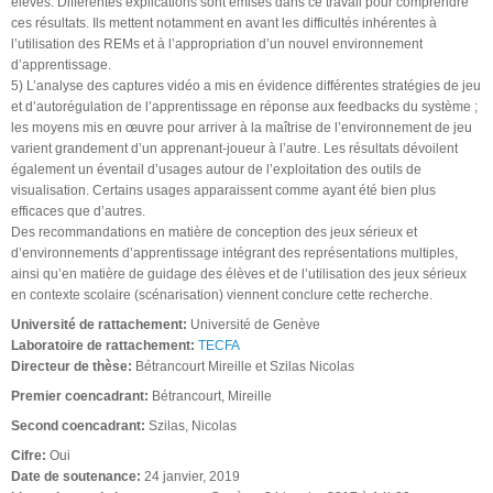
élèves. Différentes explications sont émises dans ce travail pour comprendre
ces résultats. Ils mettent notamment en avant les difficultés inhérentes à
l’utilisation des REMs et à l’appropriation d’un nouvel environnement
d’apprentissage.
5) L’analyse des captures vidéo a mis en évidence différentes stratégies de jeu
et d’autorégulation de l’apprentissage en réponse aux feedbacks du système ;
les moyens mis en œuvre pour arriver à la maîtrise de l’environnement de jeu
varient grandement d’un apprenant-joueur à l’autre. Les résultats dévoilent
également un éventail d’usages autour de l’exploitation des outils de
visualisation. Certains usages apparaissent comme ayant été bien plus
efficaces que d’autres.
Des recommandations en matière de conception des jeux sérieux et
d’environnements d’apprentissage intégrant des représentations multiples,
ainsi qu’en matière de guidage des élèves et de l’utilisation des jeux sérieux
en contexte scolaire (scénarisation) viennent conclure cette recherche.
Université de rattachement:
Université de Genève
Laboratoire de rattachement:
TECFA
Directeur de thèse:
Bétrancourt Mireille et Szilas Nicolas
Premier coencadrant:
Bétrancourt, Mireille
Second coencadrant:
Szilas, Nicolas
Cifre:
Oui
Date de soutenance:
24 janvier, 2019