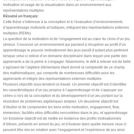
motivation et usage de la visualisation dans un environnement aux
représentations multiples
Résumé en français:
Cette thèse s’intéresse à la conception et à l’évaluation d’environnements
d’apprentissage motivants et ludiques, intégrant des représentations externes
multiples (REMs).
La question de la motivation et de l’engagement est au cœur du choix d’un jeu
sérieux. Concevoir un environnement qui parvient à récupérer au profit d’un
apprentissage le pouvoir motivationnel des jeux paraît d’autant plus pertinent
lorsque celui-ci relève d’un domaine disciplinaire dans lequel une partie des
apprenants a de la peine à s’engager. Néanmoins, le défi à relever est de taille
s’agissant de l’algèbre élémentaire étant donné la complexité de ce champ
des mathématiques, qui comporte de nombreuses difficultés pour les
apprenants et intègre des représentations externes multiples.
Plusieurs objectifs sous-tendent ce travail. Un premier objectif est d’identifier
les caractéristiques d’un jeu propice à l’apprentissage et de s’appuyer sur
celles-ci lors de la conception et du développement d’un jeu portant sur la
résolution de problèmes algébriques simples. Un deuxième objectif est
d’étudier et de comprendre les liens entre motivation, engagement, flow,
immersion, facilités et/ou difficultés rencontrées dans le jeu, et apprentissage.
Un troisième objectif est de mettre en évidence des profils motivationnels
d’élèves, présents en amont du jeu, et d’évaluer dans quelle mesure ceux-ci
peuvent être mis en relation avec l’engagement et l’expérience de jeu ainsi