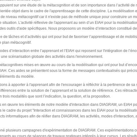
ppuient sur une étude de la métacognition et de son importance dans l’activité de m
ientée objet dans le cadre de l'apprentissage de cette discipline. La modélisation es
de niveau métacognitif car il n'existe pas de méthode unique pour construire un m
ituation. L'activité réflexive de l'apprenant au sein d’un EIAH pour la modélisatio
t des outils d'aide spécifiques. Nous proposons un modèle d’interaction constitué d
 de tâches et d’activités qui ont pour but de favoriser l’apprentissage et de mobilise
le plan métacognitif.
modes d’interaction entre l’apprenant et l’EIAH qui reposent sur l'intégration de l’é
 une scénarisation globale des activités dans l'environnement.
étacognitives mises en œuvre au cours de la modélisation qui ont pour but d’encou
'EIAH. Ces aides se présentent sous la forme de messages contextualisés qui précise
 éléments du modèle.
tions à apporter à l'apprenant afin de l'encourager à réfléchir à la pertinence de sa 
fférences entre la solution de l’apprenant et la solution de référence. Ces rétroac
trois modalités que sont l’indication, la question, et la proposition.
 en œuvre les éléments de notre modèle d'interaction dans DIAGRAM, un EIAH pour
 le cadre du projet "Interaction et connaissances dans les EIAH pour la modélisat
acts informatiques afin de réifier dans DIAGRAM, les activités, modes d'interaction,
é plusieurs campagnes d'expérimentation de DIAGRAM. Ces expérimentations cons
nants au cours de séances de travaux pratiques intégrés à leur cursus. Les résultat