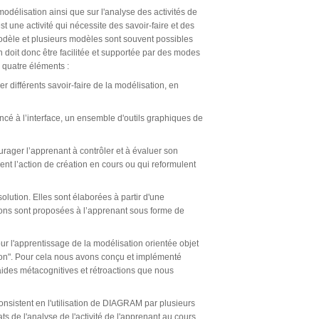
odélisation ainsi que sur l'analyse des activités de
t une activité qui nécessite des savoir-faire et des
odèle et plusieurs modèles sont souvent possibles
n doit donc être facilitée et supportée par des modes
e quatre éléments :
r différents savoir-faire de la modélisation, en
noncé à l’interface, un ensemble d'outils graphiques de
rager l’apprenant à contrôler et à évaluer son
nt l’action de création en cours ou qui reformulent
solution. Elles sont élaborées à partir d'une
tions sont proposées à l’apprenant sous forme de
 l'apprentissage de la modélisation orientée objet
ion". Pour cela nous avons conçu et implémenté
 aides métacognitives et rétroactions que nous
istent en l'utilisation de DIAGRAM par plusieurs
s de l'analyse de l'activité de l'apprenant au cours