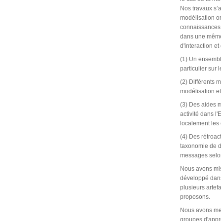
Nos travaux s’a
modélisation or
connaissances 
dans une même s
d'interaction e
(1) Un ensemble
particulier sur 
(2) Différents 
modélisation et
(3) Des aides m
activité dans l
localement les
(4) Des rétroac
taxonomie de di
messages selon 
Nous avons mis
développé dans
plusieurs artef
proposons.
Nous avons men
groupes d'appre