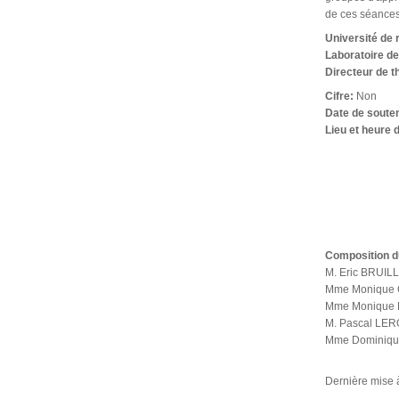
de ces séances
Université de
Laboratoire d
Directeur de 
Cifre:
Non
Date de soute
Lieu et heure 
Composition d
M. Eric BRUILL
Mme Monique G
Mme Monique BA
M. Pascal LERO
Mme Dominique 
Dernière mise à