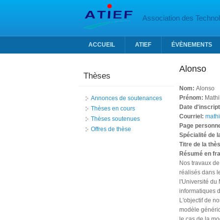
Aller au contenu principal
Association des Technolo
ACCUEIL
ATIEF
ÉVÈNEMENTS
Alonso
Thèses
Nom:
Alonso
Prénom:
Mathi
Annonces de soutenances
Date d'inscrip
Thèses en cours
Courriel:
mathi
Thèses soutenues
Page personne
Offres de thèse
Spécialité de 
Titre de la thè
Résumé en fr
Nos travaux de
réalisés dans l
l'Université du
informatiques d
L'objectif de n
modèle génériqu
le cas de la mo