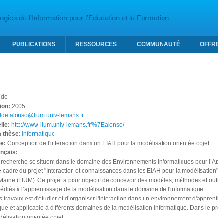
gies de l’Information pour l’Education et la Formation
PUBLICATIONS
RESSOURCES
COMMUNAUTÉ
OFFR
lde
tion:
2005
lde.alonso@lium.univ-lemans.fr
lle:
http://www-lium.univ-lemans.fr/%7Ealonso/
la thèse:
informatique
se:
Conception de l'interaction dans un EIAH pour la modélisation orientée objet
ançais:
 recherche se situent dans le domaine des Environnements Informatiques pour l’A
e cadre du projet "Interaction et connaissances dans les EIAH pour la modélisation
 Maine (LIUM). Ce projet a pour objectif de concevoir des modèles, méthodes et ou
édiés à l’apprentissage de la modélisation dans le domaine de l'informatique.
os travaux est d'étudier et d’organiser l'interaction dans un environnement d'appren
e et applicable à différents domaines de la modélisation informatique. Dans le pro
délisation orientée objet.