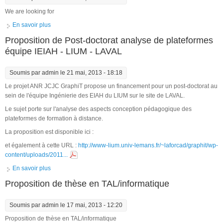
We are looking for
En savoir plus
à propos de PhD position on Computer-Supported
Collaborative Learning
Proposition de Post-doctorat analyse de plateformes
équipe IEIAH - LIUM - LAVAL
Soumis par
admin
le 21 mai, 2013 - 18:18
Le projet ANR JCJC GraphiT propose un financement pour un post-doctorat au
sein de l'équipe Ingénierie des EIAH du LIUM sur le site de LAVAL.
Le sujet porte sur l'analyse des aspects conception pédagogique des
plateformes de formation à distance.
La proposition est disponible ici :
et également à cette URL :
http://www-lium.univ-lemans.fr/~laforcad/graphit/wp-
content/uploads/2011...
En savoir plus
à propos de Proposition de Post-doctorat analyse de
plateformes équipe IEIAH - LIUM - LAVAL
Proposition de thèse en TAL/informatique
Soumis par
admin
le 17 mai, 2013 - 12:20
Proposition de thèse en TAL/informatique