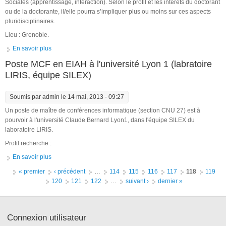
Sociales (apprentissage, interaction). Selon le profil et les intérêts du doctorant
ou de la doctorante, il/elle pourra s’impliquer plus ou moins sur ces aspects
pluridisciplinaires.
Lieu : Grenoble.
En savoir plus
à propos de Proposition de thèse financée à Grenoble
Poste MCF en EIAH à l'université Lyon 1 (labratoire
LIRIS, équipe SILEX)
Soumis par
admin
le 14 mai, 2013 - 09:27
Un poste de maître de conférences informatique (section CNU 27) est à
pourvoir à l'université Claude Bernard Lyon1, dans l'équipe SILEX du
laboratoire LIRIS.
Profil recherche :
En savoir plus
à propos de Poste MCF en EIAH à l'université Lyon 1 (labratoire
LIRIS, équipe SILEX)
Pages
« premier
‹ précédent
…
114
115
116
117
118
119
120
121
122
…
suivant ›
dernier »
Connexion utilisateur