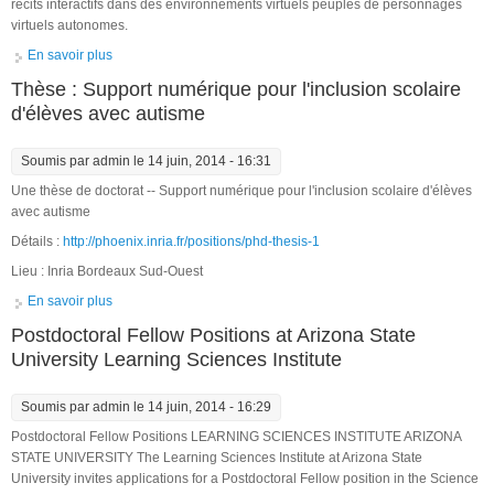
récits interactifs dans des environnements virtuels peuplés de personnages
virtuels autonomes.
En savoir plus
à propos de Offre de thèse - Scénarisation et génération de
récits interactifs
Thèse : Support numérique pour l'inclusion scolaire
d'élèves avec autisme
Soumis par
admin
le 14 juin, 2014 - 16:31
Une thèse de doctorat -- Support numérique pour l'inclusion scolaire d'élèves
avec autisme
Détails :
http://phoenix.inria.fr/positions/phd-thesis-1
Lieu : Inria Bordeaux Sud-Ouest
En savoir plus
à propos de Thèse : Support numérique pour l'inclusion
scolaire d'élèves avec autisme
Postdoctoral Fellow Positions at Arizona State
University Learning Sciences Institute
Soumis par
admin
le 14 juin, 2014 - 16:29
Postdoctoral Fellow Positions LEARNING SCIENCES INSTITUTE ARIZONA
STATE UNIVERSITY The Learning Sciences Institute at Arizona State
University invites applications for a Postdoctoral Fellow position in the Science