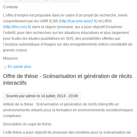
Contexte
L’offre d’emploi est proposée dans le cadre d’un projet de recherche, mené
conjointement par les UMR ICAR (
http://icar.univ-lyon2.fr
) et LIRIS
(
http://liris.cnrs.fr
) dans la région lyonnaise, qui a pour objectif d’explorer
l’intérêt, pour des recherches sur les situations éducatives et plus largement
pour toutes les études qualitatives en SHS, des possibilités offertes par
l’analyse automatique d’images sur des enregistrements vidéos constitutifs de
grands corpus.
Missions
En savoir plus
à propos de Offre d’emploi : Ingénieur informatique / traitement
d’images
Offre de thèse - Scénarisation et génération de récits
interactifs
Soumis par
admin
le 14 juillet, 2014 - 23:06
Intitulé de la thèse : Scénarisation et génération de récits interactifs en
environnements virtuels pour la formation en environnements sociotechniques
complexes
Description du sujet de thèse :
Cette thèse a pour objectif de proposer des modèles pour la scénarisation de