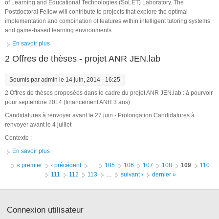
of Learning and Educational Technologies (SoLET) Laboratory. The
Postdoctoral Fellow will contribute to projects that explore the optimal
implementation and combination of features within intelligent tutoring systems
and game-based learning environments.
En savoir plus
à propos de Postdoctoral Fellow Positions at Arizona State
University Learning Sciences Institute
2 Offres de thèses - projet ANR JEN.lab
Soumis par
admin
le 14 juin, 2014 - 16:25
2 Offres de thèses proposées dans le cadre du projet ANR JEN.lab : à pourvoir
pour septembre 2014 (financement ANR 3 ans)
Candidatures à renvoyer avant le 27 juin - Prolongation Candidatures à
renvoyer avant le 4 juillet
Contexte :
En savoir plus
à propos de 2 Offres de thèses - projet ANR JEN.lab
Pages
« premier
‹ précédent
…
105
106
107
108
109
110
111
112
113
…
suivant ›
dernier »
Connexion utilisateur