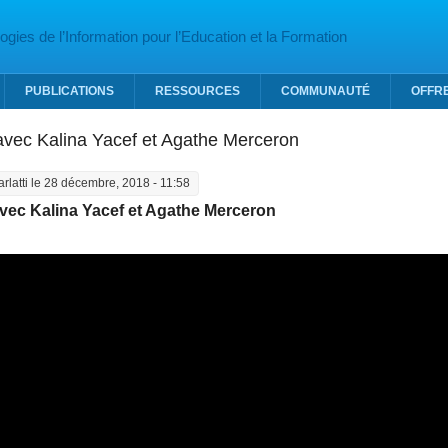
gies de l’Information pour l’Education et la Formation
PUBLICATIONS
RESSOURCES
COMMUNAUTÉ
OFFR
avec Kalina Yacef et Agathe Merceron
arlatti
le 28 décembre, 2018 - 11:58
avec Kalina Yacef et Agathe Merceron