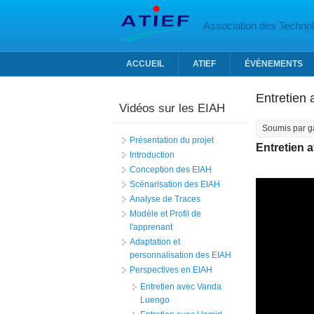
Aller au contenu principal
Association des Technolo
ACCUEIL
ATIEF
ÉVÈNEMENTS
Entretien 
Vidéos sur les EIAH
Soumis par
g
Présentation du projet
Entretien 
Introduction
Conception des EIAH
Scénarisation des EIAH
Analyse de Traces
Modèle et Profil de
l'apprenant
Adaptation et
personnalisation des EIAH
Perspectives en EIAH
Entretien avec Vanda
Luengo