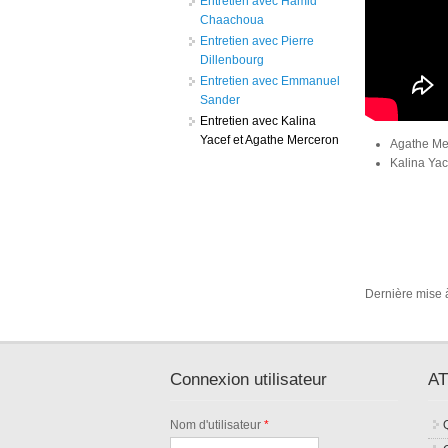
Entretien avec Hamid
Chaachoua
Entretien avec Pierre
Dillenbourg
Entretien avec Emmanuel
Sander
Entretien avec Kalina
Yacef et Agathe Merceron
Agathe Mer
Kalina Yac
Dernière mise 
Connexion utilisateur
AT
Nom d'utilisateur
*