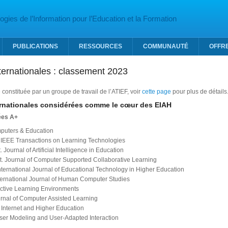
gies de l’Information pour l’Education et la Formation
PUBLICATIONS
RESSOURCES
COMMUNAUTÉ
OFFR
ternationales : classement 2023
é constituée par un groupe de travail de l’ATIEF, voir
cette page
pour plus de détails
rnationales considérées comme le cœur des EIAH
ées A+
puters & Education
 IEEE Transactions on Learning Technologies
t. Journal of Artificial Intelligence in Education
nt. Journal of Computer Supported Collaborative Learning
nternational Journal of Educational Technology in Higher Education
ternational Journal of Human Computer Studies
active Learning Environments
urnal of Computer Assisted Learning
 Internet and Higher Education
ser Modeling and User-Adapted Interaction