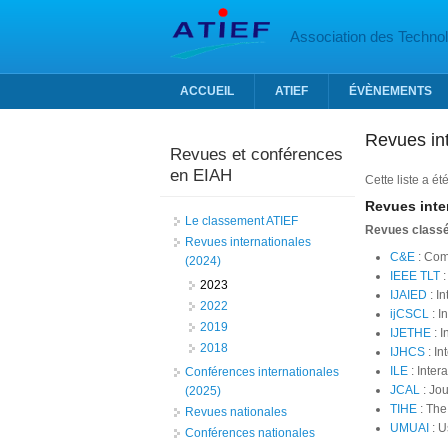
Aller au contenu principal
Association des Technolo
ACCUEIL
ATIEF
ÉVÈNEMENTS
Revues in
Revues et conférences
en EIAH
Cette liste a ét
Revues inte
Le classement ATIEF
Revues class
Revues internationales
C&E
: Com
(2024)
IEEE TLT
:
2023
IJAIED
: In
2022
ijCSCL
: I
2019
IJETHE
:
I
2018
IJHCS
: In
ILE
: Inter
Conférences internationales
JCAL
: Jo
(2025)
TIHE
: The
Revues nationales
UMUAI
: U
Conférences nationales