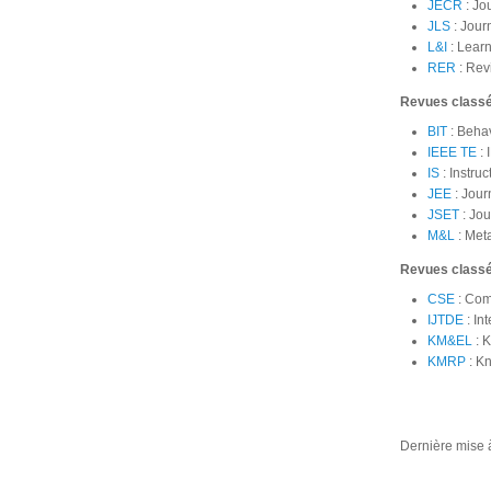
JECR
: Jo
JLS
: Jour
L&I
:
Learn
RER
:
Rev
Revues class
BIT
:
Behav
IEEE TE
: 
IS
: Instru
JEE
:
Jour
JSET
: Jou
M&L
: Met
Revues class
CSE
: Com
IJTDE
: In
KM&EL
: 
KMRP
: K
Dernière mise à 