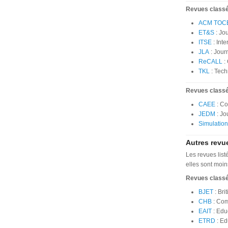
Revues class
ACM TOC
ET&S
: Jo
ITSE
: Int
JLA
: Jour
ReCALL
:
TKL
: Tech
Revues class
CAEE
: Co
JEDM
: Jo
Simulatio
Autres revu
Les revues list
elles sont moin
Revues class
BJET
: Bri
CHB
: Com
EAIT
:
Educ
ETRD
: E