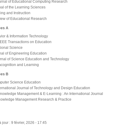
urnal of Educational Computing Research
nal of the Learning Sciences
ing and Instruction
iew of Educational Research
ées A
ior & Information Technology
IEEE Transactions on Education
ctional Science
nal of Engineering Education
rnal of Science Education and Technology
acognition and Learning
ées B
puter Science Education
ternational Journal of Technology and Design Education
Knowledge Management & E-Learning : An International Journal
nowledge Management Research & Practice
jour : 9 février, 2026 - 17:45