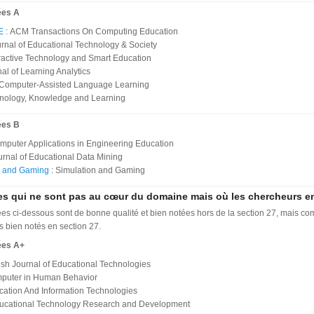
ées A
E
:
ACM Transactions On Computing Education
urnal of Educational Technology & Society
eractive Technology and Smart Education
nal of Learning Analytics
 Computer-Assisted Language Learning
nology, Knowledge and Learning
ées B
mputer Applications in Engineering Education
urnal of Educational Data Mining
n and Gaming
: Simulation and Gaming
es qui ne sont pas au cœur du domaine mais où les chercheurs e
ées ci-dessous sont de bonne qualité et bien notées hors de la section 27, mais co
s bien notés en section 27.
ées A+
tish Journal of Educational Technologies
puter in Human Behavior
ation And Information Technologies
ducational Technology Research and Development