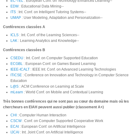
EC-TEL
: European Conf. on Technology Enhanced Learning--
EDM
: Educational Data Mining--
ITS
: Int. Conf. on Intelligent Tutoring Systems--
UMAP
: User Modeling, Adaptation and Personalization--
Conférences classées A
ICLS
: Int. Conf. of the Learning Sciences--
LAK
: Learning Analytics and Knowledge--
Conférences classées B
CSEDU
: Int. Conf. on Computer Supported Education
ECGBL
: European Conf. on Games Based Learning
IEEE-ICALT
: IEEE Int. Conf. on Advanced Learning Technologies
ITiCSE
: Conference on Innovation and Technology in Computer Science
Education
L@S
: ACM Conference on Learning at Scale
mLearn
: World Conf. on Mobile and Contextual Learning
Très bonnes conférences qui ne sont pas au cœur du domaine mais où les
chercheurs en EIAH peuvent aussi publier (classement A+)
CHI
: Computer Human Interaction
CSCW
: Conf. on Computer Supported Cooperative Work
ECAI
: European Conf. on Artificial Intelligence
IJCAI
: Int. Joint Conf. on Artificial Intelligence