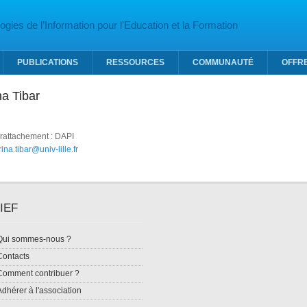
gies de l’Information pour l’Education et la Formation
PUBLICATIONS
RESSOURCES
COMMUNAUTÉ
OFFR
na Tibar
 rattachement : DAPI
ina.tibar@univ-lille.fr
IEF
Qui sommes-nous ?
Contacts
Comment contribuer ?
Adhérer à l'association