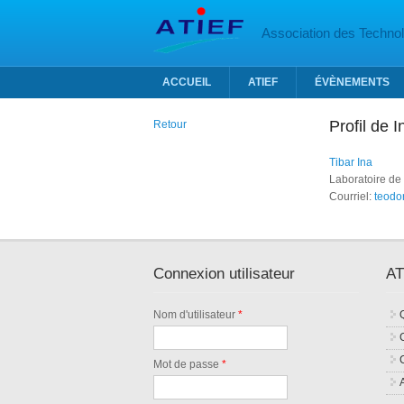
Aller au contenu principal
Association des Technolo
ACCUEIL
ATIEF
ÉVÈNEMENTS
Profil de I
Retour
Tibar Ina
Laboratoire de
Courriel:
teodor
Connexion utilisateur
AT
Nom d'utilisateur
*
Mot de passe
*