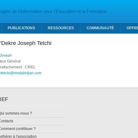
gies de l’Information pour l’Education et la Formation
PUBLICATIONS
RESSOURCES
COMMUNAUTÉ
OFFR
N'Dekre Joseph Tetchi
 Joseph
cteur Général
 rattachement : CIREL
htetchi@imatabidjan.com
IEF
Qui sommes-nous ?
Contacts
Comment contribuer ?
Adhérer à l'association