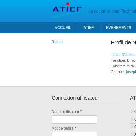
Aller au contenu principal
Association des Technolo
ACCUEIL
ATIEF
ÉVÈNEMENTS
Profil de 
Retour
Tetchi N'Dekre
Fonction: Dire
Laboratoire de
Courriel:
josep
Connexion utilisateur
AT
Nom d'utilisateur
*
Mot de passe
*