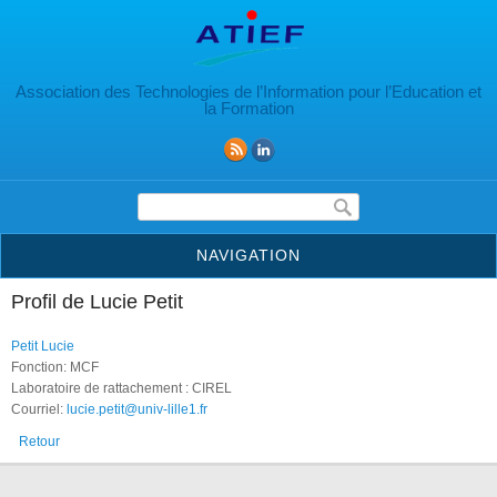
Aller au contenu principal
Association des Technologies de l’Information pour l’Education et
la Formation
Formulaire de recherche
NAVIGATION
Profil de Lucie Petit
Petit Lucie
Fonction: MCF
Laboratoire de rattachement : CIREL
Courriel:
lucie.petit@univ-lille1.fr
Retour