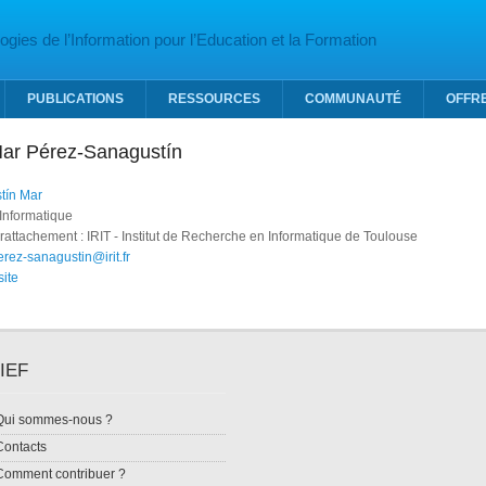
gies de l’Information pour l’Education et la Formation
PUBLICATIONS
RESSOURCES
COMMUNAUTÉ
OFFR
 Mar Pérez-Sanagustín
tín Mar
Informatique
rattachement : IRIT - Institut de Recherche en Informatique de Toulouse
rez-sanagustin@irit.fr
ite
IEF
Qui sommes-nous ?
Contacts
Comment contribuer ?