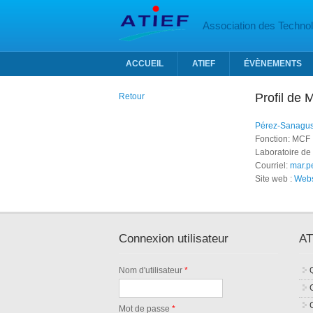
Aller au contenu principal
Association des Technolo
ACCUEIL
ATIEF
ÉVÈNEMENTS
Profil de
Retour
Pérez-Sanagus
Fonction: MCF 
Laboratoire de 
Courriel:
mar.pe
Site web :
Webs
Connexion utilisateur
AT
Nom d'utilisateur
*
Mot de passe
*