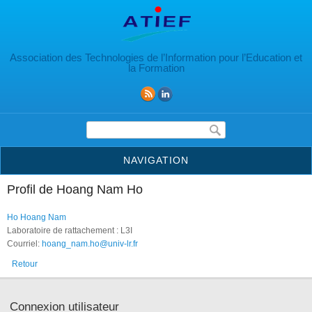
Aller au contenu principal
Association des Technologies de l’Information pour l’Education et
la Formation
Formulaire de recherche
NAVIGATION
Profil de Hoang Nam Ho
Ho Hoang Nam
Laboratoire de rattachement : L3I
Courriel:
hoang_nam.ho@univ-lr.fr
Retour
Connexion utilisateur