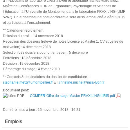
à l’INSA dans le laboratoire LIRIS à Lyon et Stéphanie Mailles Viard Metz,
Maître de Conférences HDR en Ergonomie, Psychologie et Sciences de
l’Éducation à l’Université de Montpellier dans le laboratoire PRAXILING (UMR
5267). Un-e chercheur-e post-doctorant-e sera aussi embauché-e début 2019
et participera à l’encadrement.
** Calendrier recrutement
Diffusion du profil : 14 novembre 2018
Réception des dossiers (relevé de notes Licence et Master 1, CV et Lettre de
motivation) : 4 décembre 2018
Sélection des dossiers pour un entretien : 5 décembre
Entretiens : 18 décembre 2018
Décision : 19 décembre 2018
Démarrage du stage : 4 février 2019
** Contacts & destinataires du dossier de candidature :
stephanie.metz@umontpellier.fr
ET
christine.michel@insa-lyon.fr
Document joint:
COMPER-Offre de stage Master PRAXILING LIRIS.pdf
Dernière mise à jour : 15 novembre, 2018 - 16:21
Emplois