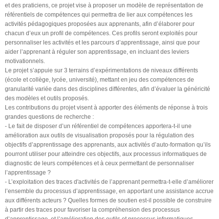
et des praticiens, ce projet vise à proposer un modèle de représentation de
référentiels de compétences qui permettra de lier aux compétences les
activités pédagogiques proposées aux apprenants, afin d’élaborer pour
chacun d’eux un profil de compétences. Ces profils seront exploités pour
personnaliser les activités et les parcours d’apprentissage, ainsi que pour
aider l’apprenant à réguler son apprentissage, en incluant des leviers
motivationnels.
Le projet s’appuie sur 3 terrains d’expérimentations de niveaux différents
(école et collège, lycée, université), mettant en jeu des compétences de
granularité variée dans des disciplines différentes, afin d’évaluer la généricité
des modèles et outils proposés.
Les contributions du projet visent à apporter des éléments de réponse à trois
grandes questions de recherche :
- Le fait de disposer d’un référentiel de compétences apportera-t-il une
amélioration aux outils de visualisation proposés pour la régulation des
objectifs d’apprentissage des apprenants, aux activités d’auto-formation qu’ils
pourront utiliser pour atteindre ces objectifs, aux processus informatiques de
diagnostic de leurs compétences et à ceux permettant de personnaliser
l’apprentissage ?
- L’exploitation des traces d'activités de l’apprenant permettra-t-elle d’améliorer
l’ensemble du processus d’apprentissage, en apportant une assistance accrue
aux différents acteurs ? Quelles formes de soutien est-il possible de construire
à partir des traces pour favoriser la compréhension des processus
d’apprentissage, et l’amélioration des outils et processus informatiques